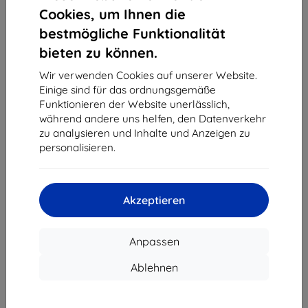
1
-
4
vom ganzen
4
.
Cookies, um Ihnen die
bestmögliche Funktionalität
«
1
»
bieten zu können.
Wir verwenden Cookies auf unserer Website.
Einige sind für das ordnungsgemäße
Funktionieren der Website unerlässlich,
während andere uns helfen, den Datenverkehr
zu analysieren und Inhalte und Anzeigen zu
personalisieren.
Shield-Sk s.r.o.
Ulica Rudolfa Mocka 3750/2A
841 04 Bratislava
Akzeptieren
Unternehmens-ID:
46701494
USt-IdNr.:
SK2023549671
Anpassen
Kontakt
Ablehnen
info@top4mobile.eu