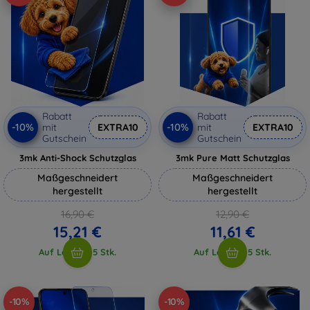
Rabatt
Rabatt
-10%
-10%
mit
EXTRA10
mit
EXTRA10
Gutschein
Gutschein
3mk Anti-Shock Schutzglas
3mk Pure Matt Schutzglas
Maßgeschneidert
Maßgeschneidert
hergestellt
hergestellt
16,90 €
12,90 €
15,21 €
11,61 €
Auf Lager > 5 Stk.
Auf Lager > 5 Stk.
-10%
-10%