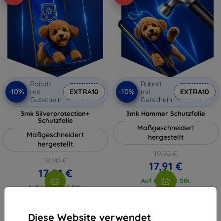
Rabatt
Rabatt
-10%
-10%
mit
EXTRA10
mit
EXTRA10
Gutschein
Gutschein
3mk Silverprotection+
3mk Hammer Schutzfolie
Schutzfolie
Maßgeschneidert
Maßgeschneidert
hergestellt
hergestellt
19,90 €
18,90 €
17,91 €
17,01 €
Auf Lager 3 Stk.
Auf Lager > 5 Stk.
Diese Website verwendet