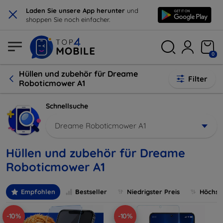
×
Laden Sie unsere App herunter
und
shoppen Sie noch einfacher.
0
Hüllen und zubehör für Dreame
Filter
Roboticmower A1
Schnellsuche
Dreame Roboticmower A1
Hüllen und zubehör für Dreame
Roboticmower A1
Empfohlen
Bestseller
Niedrigster Preis
Höchste
-10%
-10%