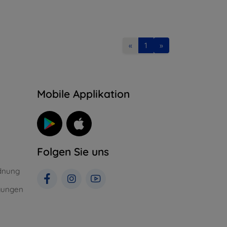
«
1
»
n
Mobile Applikation
Folgen Sie uns
dnung
gungen