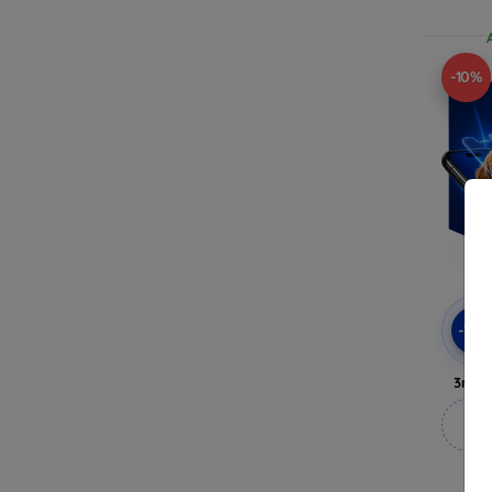
-10%
-10
3mk 
M