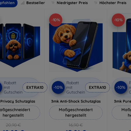
pfohlen
Bestseller
Niedrigster Preis
Höchster Preis
-10%
-10%
Rabatt
Rabatt
R
%
-10%
-10%
mit
EXTRA10
mit
EXTRA10
m
Gutschein
Gutschein
G
Privacy Schutzglas
3mk Anti-Shock Schutzglas
3mk Pure
aßgeschneidert
Maßgeschneidert
Maßg
hergestellt
hergestellt
h
20,90 €
16,90 €