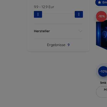
Em
9.9
-
12.9
Eur
-10%
Hersteller
Ergebnisse
9
-10
3mk 
M