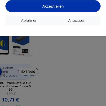
17,91 €
Auf L
Akzeptieren
Auf Lager 4 Stk.
Ablehnen
Anpassen
Rabatt
%
mit
EXTRA10
Gutschein
C+ Vollbildfolie für
ne Hammer Blade V
5G
11,90 €
10,71 €