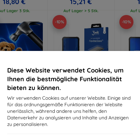
18,80 €
15,21 €
Auf Lager 3 Stk.
Auf Lager > 5 Stk.
Auf L
-10%
-10%
Diese Website verwendet Cookies, um
Ihnen die bestmögliche Funktionalität
bieten zu können.
Rabatt
Rabatt
R
%
-10%
-10%
mit
EXTRA10
mit
EXTRA10
m
Wir verwenden Cookies auf unserer Website. Einige sind
Gutschein
Gutschein
G
für das ordnungsgemäße Funktionieren der Website
Hammer Schutzfolie
3mk FlexibleGlass Hybrid-
3MK S
unerlässlich, während andere uns helfen, den
Hartglas für myPhone
myPhone
Datenverkehr zu analysieren und Inhalte und Anzeigen
aßgeschneidert
Hammer Blade V 5G
5G antimi
Nas
10,90 €
hergestellt
zu personalisieren.
9,81 €
19,90 €
Auf Lager > 5 Stk.