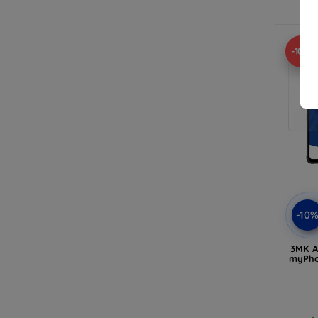
-10%
-10
3MK AR
myPho