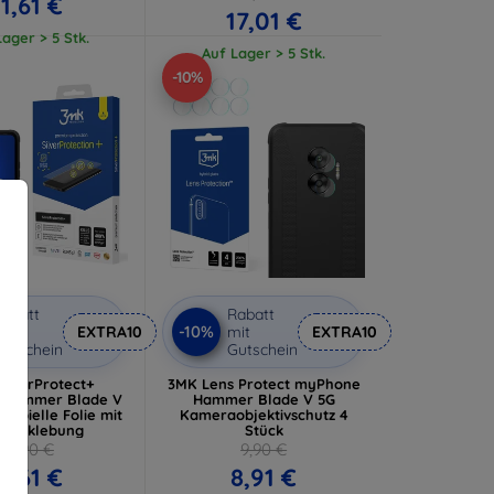
11,61 €
17,01 €
ager > 5 Stk.
Auf Lager > 5 Stk.
-10%
abatt
Rabatt
-10%
it
EXTRA10
mit
EXTRA10
utschein
Gutschein
ilverProtect+
3MK Lens Protect myPhone
 Hammer Blade V
Hammer Blade V 5G
krobielle Folie mit
Kameraobjektivschutz 4
sverklebung
Stück
12,90 €
9,90 €
11,61 €
8,91 €