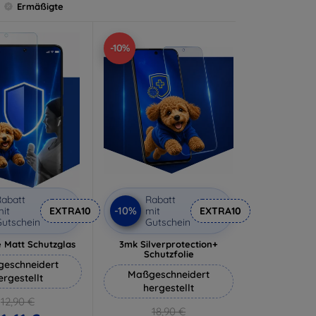
Ermäßigte
-10%
abatt
Rabatt
-10%
it
EXTRA10
mit
EXTRA10
utschein
Gutschein
 Matt Schutzglas
3mk Silverprotection+
Schutzfolie
eschneidert
Maßgeschneidert
ergestellt
hergestellt
12,90 €
18,90 €