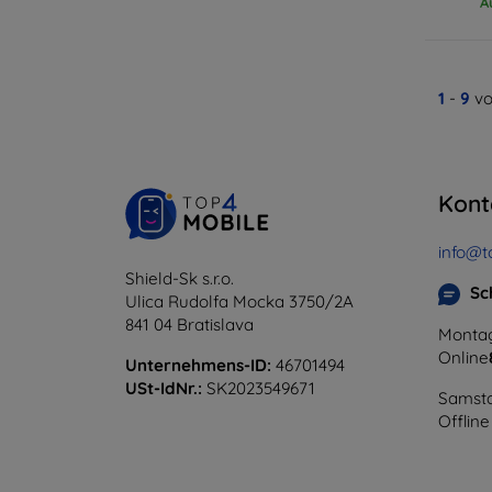
A
1
-
9
vo
Kont
info@t
Shield-Sk s.r.o.
Sc
Ulica Rudolfa Mocka 3750/2A
841 04 Bratislava
Montag
Online
Unternehmens-ID:
46701494
USt-IdNr.:
SK2023549671
Samsta
Offline