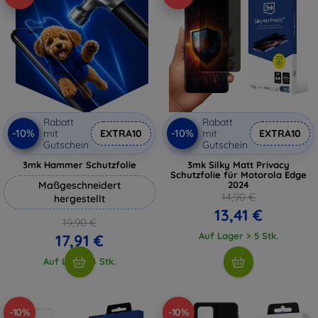
Rabatt
Rabatt
-10%
-10%
mit
EXTRA10
mit
EXTRA10
Gutschein
Gutschein
3mk Hammer Schutzfolie
3mk Silky Matt Privacy
Schutzfolie für Motorola Edge
Maßgeschneidert
2024
14,90 €
hergestellt
13,41 €
19,90 €
Auf Lager > 5 Stk.
17,91 €
Auf Lager 4 Stk.
-10%
-10%