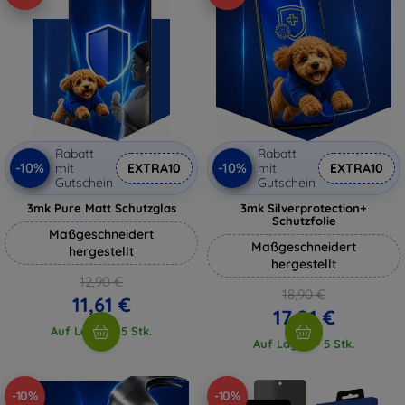
Rabatt
Rabatt
-10%
-10%
mit
EXTRA10
mit
EXTRA10
Gutschein
Gutschein
3mk Pure Matt Schutzglas
3mk Silverprotection+
Schutzfolie
Maßgeschneidert
Maßgeschneidert
hergestellt
hergestellt
12,90 €
18,90 €
11,61 €
17,01 €
Auf Lager > 5 Stk.
Auf Lager > 5 Stk.
-10%
-10%