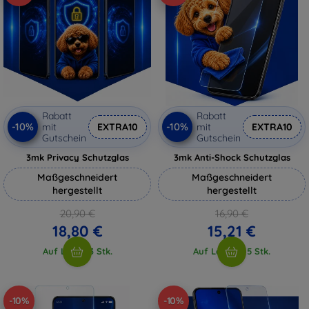
Rabatt
Rabatt
-10%
-10%
mit
EXTRA10
mit
EXTRA10
Gutschein
Gutschein
3mk Privacy Schutzglas
3mk Anti-Shock Schutzglas
Maßgeschneidert
Maßgeschneidert
hergestellt
hergestellt
20,90 €
16,90 €
18,80 €
15,21 €
Auf Lager 3 Stk.
Auf Lager > 5 Stk.
-10%
-10%