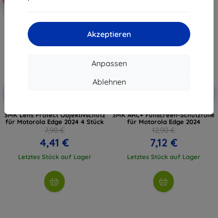
Akzeptieren
Anpassen
Ablehnen
Rabatt
Rabatt
-10%
-10%
mit
EXTRA10
mit
EXTRA10
Gutschein
Gutschein
3MK Lens Protect Objektivschutz
3MK ARC+ Fullscreen-Schutzfolie
für Motorola Edge 2024 4 Stück
für Motorola Edge 2024
7,90 €
12,90 €
4,41 €
7,12 €
Letztes Stück auf Lager
Letztes Stück auf Lager