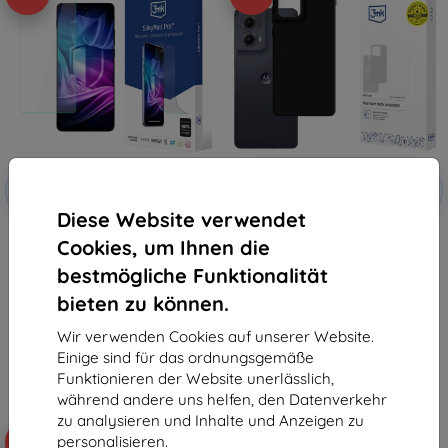
Rabatt
Rabatt
-10%
-10%
mit
EXTRA10
mit
EXTRA10
Gutschein
Gutschein
Diese Website verwendet
3mk Silky Matt Pro Schutzfolie
3mk Matt Case mattes
Cookies, um Ihnen die
für Motorola Edge 2024
Smartphone-Gehäuse für
Motorola Edge 2024
12,90 €
bestmögliche Funktionalität
10,90 €
11,61 €
9,81 €
bieten zu können.
Auf Lager > 5 Stk.
Auf Lager 1 Stk.
Wir verwenden Cookies auf unserer Website.
Einige sind für das ordnungsgemäße
Funktionieren der Website unerlässlich,
während andere uns helfen, den Datenverkehr
zu analysieren und Inhalte und Anzeigen zu
personalisieren.
-44%
-45%