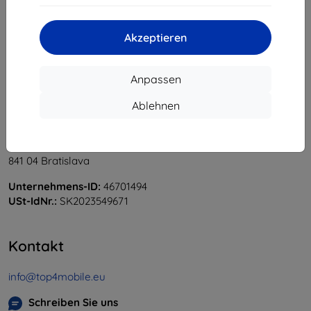
«
1
»
Akzeptieren
Anpassen
Ablehnen
Shield-Sk s.r.o.
Ulica Rudolfa Mocka 3750/2A
841 04 Bratislava
Unternehmens-ID:
46701494
USt-IdNr.:
SK2023549671
Kontakt
info@top4mobile.eu
Schreiben Sie uns