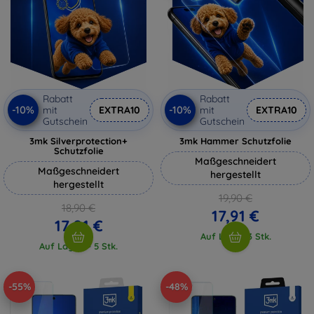
Rabatt
Rabatt
-10%
-10%
mit
EXTRA10
mit
EXTRA10
Gutschein
Gutschein
3mk Silverprotection+
3mk Hammer Schutzfolie
Schutzfolie
Maßgeschneidert
Maßgeschneidert
hergestellt
hergestellt
19,90 €
18,90 €
17,91 €
17,01 €
Auf Lager 3 Stk.
Auf Lager > 5 Stk.
-55%
-48%