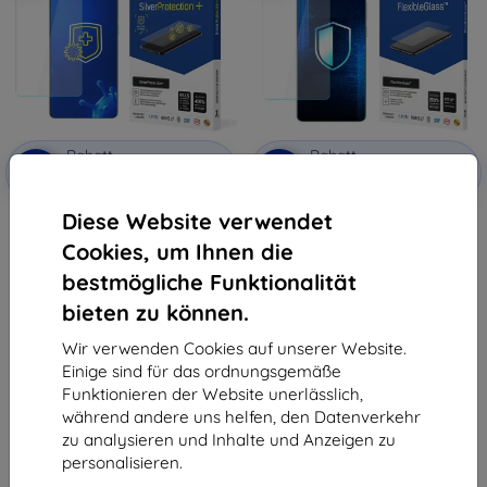
Rabatt
Rabatt
-10%
-10%
mit
EXTRA10
mit
EXTRA10
Gutschein
Gutschein
Diese Website verwendet
3MK SilverProtect+ Vivo X100s
3MK FlexibleGlass Vivo X100s
nass aufgetragene
Hybridglas
Cookies, um Ihnen die
antimikrobielle Folie
11,90 €
15,90 €
6,21 €
bestmögliche Funktionalität
7,12 €
bieten zu können.
Letztes Stück auf Lager
Letztes Stück auf Lager
Wir verwenden Cookies auf unserer Website.
Einige sind für das ordnungsgemäße
Funktionieren der Website unerlässlich,
während andere uns helfen, den Datenverkehr
zu analysieren und Inhalte und Anzeigen zu
personalisieren.
1
-
6
vom ganzen
6
.