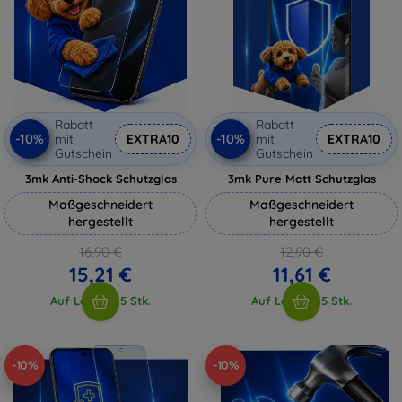
Rabatt
Rabatt
-10%
-10%
mit
EXTRA10
mit
EXTRA10
Gutschein
Gutschein
3mk Anti-Shock Schutzglas
3mk Pure Matt Schutzglas
Maßgeschneidert
Maßgeschneidert
hergestellt
hergestellt
16,90 €
12,90 €
15,21 €
11,61 €
Auf Lager > 5 Stk.
Auf Lager > 5 Stk.
-10%
-10%