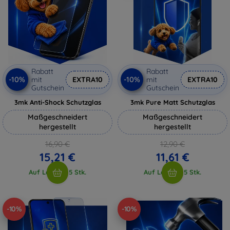
Rabatt
Rabatt
-10%
-10%
mit
EXTRA10
mit
EXTRA10
Gutschein
Gutschein
3mk Anti-Shock Schutzglas
3mk Pure Matt Schutzglas
Maßgeschneidert
Maßgeschneidert
hergestellt
hergestellt
16,90 €
12,90 €
15,21 €
11,61 €
Auf Lager > 5 Stk.
Auf Lager > 5 Stk.
-10%
-10%