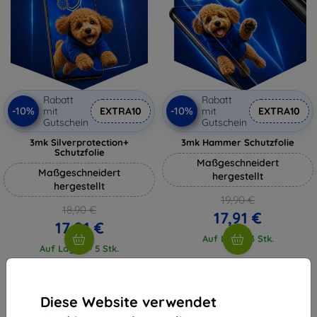
Rabatt
Rabatt
-10%
-10%
mit
EXTRA10
mit
EXTRA10
Gutschein
Gutschein
3mk Silverprotection+
3mk Hammer Schutzfolie
Schutzfolie
Maßgeschneidert
Maßgeschneidert
hergestellt
hergestellt
19,90 €
18,90 €
17,91 €
17,01 €
Auf Lager 3 Stk.
Auf Lager > 5 Stk.
Diese Website verwendet
1
-
4
vom ganzen
4
.