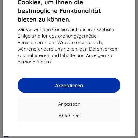
Cookies, um Ihnen die
«
1
»
bestmögliche Funktionalität
bieten zu können.
Wir verwenden Cookies auf unserer Website.
Einige sind für das ordnungsgemäße
Funktionieren der Website unerlässlich,
während andere uns helfen, den Datenverkehr
zu analysieren und Inhalte und Anzeigen zu
Shield-Sk s.r.o.
personalisieren.
Ulica Rudolfa Mocka 3750/2A
841 04 Bratislava
Unternehmens-ID:
46701494
Akzeptieren
USt-IdNr.:
SK2023549671
Anpassen
Kontakt
Ablehnen
info@top4mobile.eu
Schreiben Sie uns