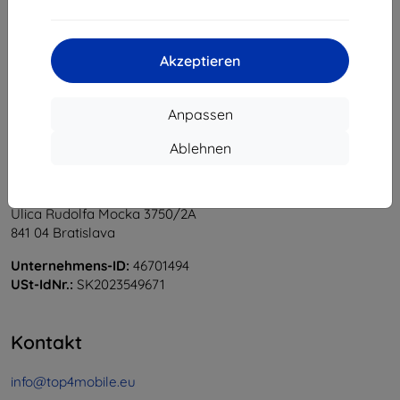
1
-
6
vom ganzen
6
.
«
1
»
Akzeptieren
Anpassen
Ablehnen
Shield-Sk s.r.o.
Ulica Rudolfa Mocka 3750/2A
841 04 Bratislava
Unternehmens-ID:
46701494
USt-IdNr.:
SK2023549671
Kontakt
info@top4mobile.eu