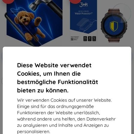
Rabatt
Rabatt
-10%
-10%
mit
EXTRA10
mit
EXTRA10
Gutschein
Gutschein
Diese Website verwendet
3mk Hammer Schutzfolie
3MK FlexibleGlass Watch Polar
Cookies, um Ihnen die
Grit X2 Pro hybrides Schutzglas
Maßgeschneidert
10,90 €
bestmögliche Funktionalität
hergestellt
9,81 €
bieten zu können.
19,90 €
Auf Lager 2 Stk.
17,91 €
Wir verwenden Cookies auf unserer Website.
Einige sind für das ordnungsgemäße
Auf Lager 4 Stk.
Funktionieren der Website unerlässlich,
während andere uns helfen, den Datenverkehr
zu analysieren und Inhalte und Anzeigen zu
personalisieren.