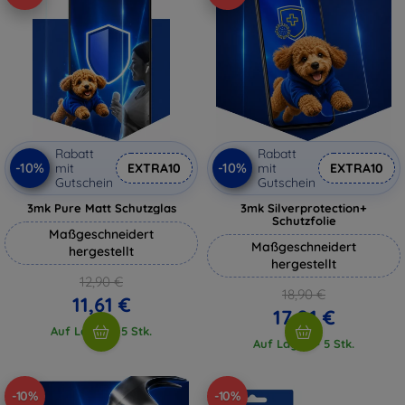
Rabatt
Rabatt
-10%
-10%
mit
EXTRA10
mit
EXTRA10
Gutschein
Gutschein
3mk Pure Matt Schutzglas
3mk Silverprotection+
Schutzfolie
Maßgeschneidert
Maßgeschneidert
hergestellt
hergestellt
12,90 €
18,90 €
11,61 €
17,01 €
Auf Lager > 5 Stk.
Auf Lager > 5 Stk.
-10%
-10%