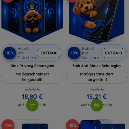
Rabatt
Rabatt
-10%
-10%
mit
EXTRA10
mit
EXTRA10
Gutschein
Gutschein
3mk Privacy Schutzglas
3mk Anti-Shock Schutzglas
Maßgeschneidert
Maßgeschneidert
hergestellt
hergestellt
20,90 €
16,90 €
18,80 €
15,21 €
Auf Lager 3 Stk.
Auf Lager > 5 Stk.
-10%
-10%