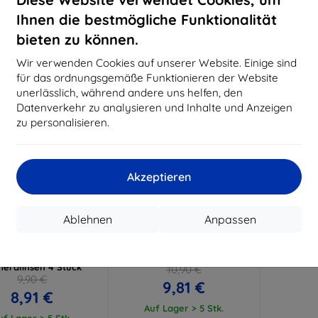
15,21 €
11,61 €
Ihnen die bestmögliche Funktionalität
uf Lager > 5 Stk.
Auf Lager > 5 Stk.
Auf L
bieten zu können.
-10%
Wir verwenden Cookies auf unserer Website. Einige sind
für das ordnungsgemäße Funktionieren der Website
unerlässlich, während andere uns helfen, den
Datenverkehr zu analysieren und Inhalte und Anzeigen
zu personalisieren.
Akzeptieren
Rabatt
Rabatt
%
-10%
mit
EXTRA10
mit
EXTRA10
Ablehnen
Anpassen
Gutschein
Gutschein
ens Protect Vivo V40
3MK FlexibleGlass Vivo V40
G Schutzgläser für
SE 5G hybrides Schutzglas
eralinsen 4 Stück
10,90 €
9,90 €
9,81 €
8,91 €
Auf Lager > 5 Stk.
uf Lager > 5 Stk.