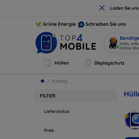
×
Laden Sie un
Grüne Energie
Schreiben Sie uns
Benötig
Hallo, wil
Online-Sho
Hüllen
Displayschutz
Katalog
Hüll
FILTER
Lieferstatus
Preis