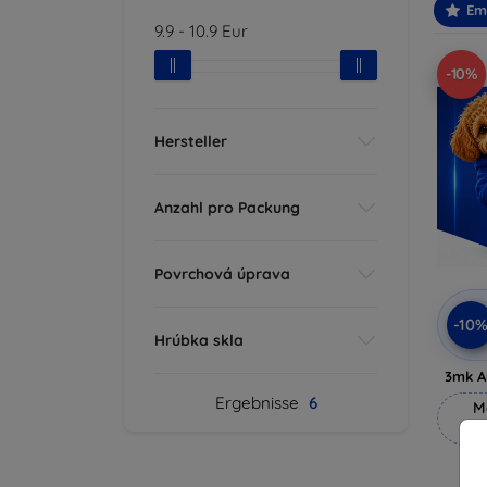
Em
9.9
-
10.9
Eur
-10%
Hersteller
Anzahl pro Packung
Povrchová úprava
-10
Hrúbka skla
3mk A
Ergebnisse
6
M