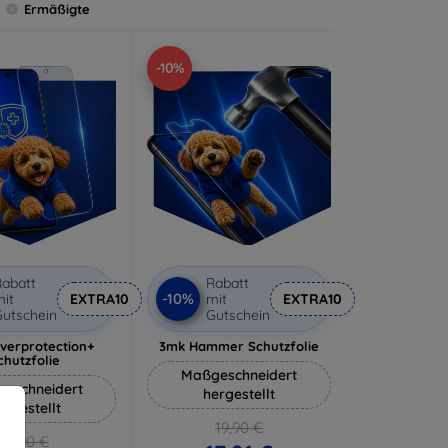
Ermäßigte
-10%
abatt
Rabatt
-10%
it
EXTRA10
mit
EXTRA10
utschein
Gutschein
lverprotection+
3mk Hammer Schutzfolie
chutzfolie
Maßgeschneidert
eschneidert
hergestellt
ergestellt
19,90 €
18,90 €