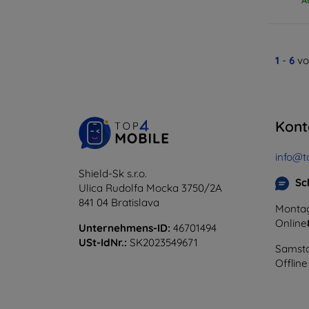
1
-
6
vo
Kont
info@t
Shield-Sk s.r.o.
Sc
Ulica Rudolfa Mocka 3750/2A
841 04 Bratislava
Montag
Online
Unternehmens-ID:
46701494
USt-IdNr.:
SK2023549671
Samsta
Offline