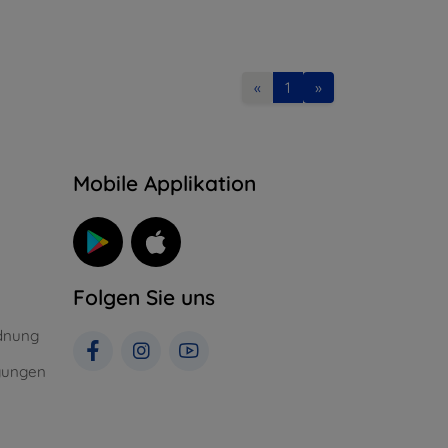
«
1
»
n
Mobile Applikation
Folgen Sie uns
dnung
gungen