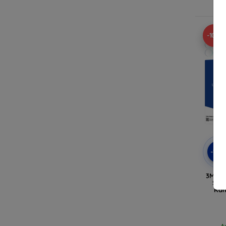
A
-10%
-10
3MK L
SE 5
Kam
A