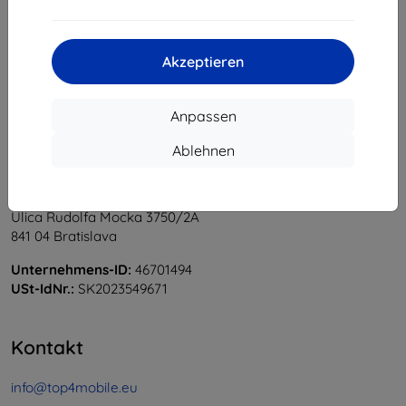
1
-
5
vom ganzen
5
.
«
1
»
Akzeptieren
Anpassen
Ablehnen
Shield-Sk s.r.o.
Ulica Rudolfa Mocka 3750/2A
841 04 Bratislava
Unternehmens-ID:
46701494
USt-IdNr.:
SK2023549671
Kontakt
info@top4mobile.eu