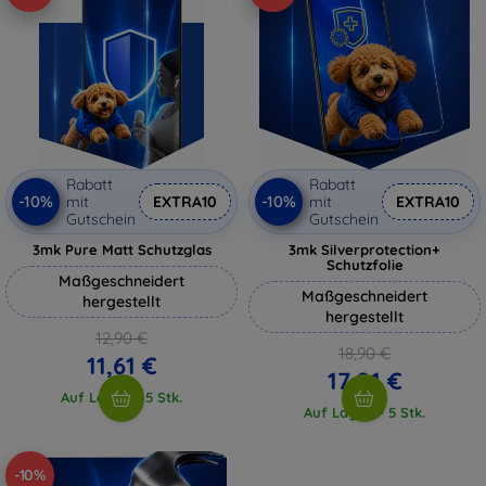
Rabatt
Rabatt
-10%
-10%
mit
EXTRA10
mit
EXTRA10
Gutschein
Gutschein
3mk Pure Matt Schutzglas
3mk Silverprotection+
Schutzfolie
Maßgeschneidert
Maßgeschneidert
hergestellt
hergestellt
12,90 €
18,90 €
11,61 €
17,01 €
Auf Lager > 5 Stk.
Auf Lager > 5 Stk.
-10%