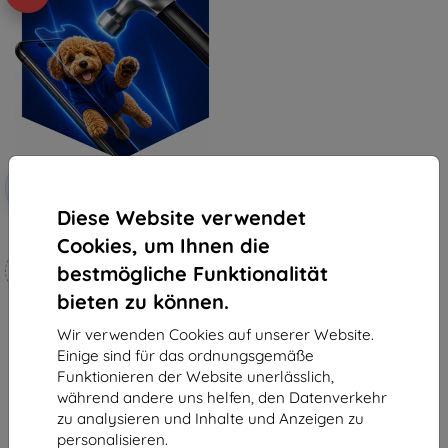
Rabatt
-10%
mit
EXTRA10
Gutschein
Diese Website verwendet
3mk Hammer Schutzfolie
Cookies, um Ihnen die
Maßgeschneidert
bestmögliche Funktionalität
hergestellt
bieten zu können.
19,90 €
17,91 €
Wir verwenden Cookies auf unserer Website.
Einige sind für das ordnungsgemäße
Auf Lager 4 Stk.
Funktionieren der Website unerlässlich,
während andere uns helfen, den Datenverkehr
zu analysieren und Inhalte und Anzeigen zu
personalisieren.