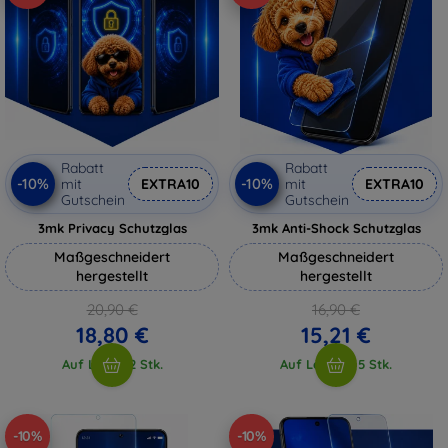
Rabatt
Rabatt
-10%
-10%
mit
EXTRA10
mit
EXTRA10
Gutschein
Gutschein
3mk Privacy Schutzglas
3mk Anti-Shock Schutzglas
Maßgeschneidert
Maßgeschneidert
hergestellt
hergestellt
20,90 €
16,90 €
18,80 €
15,21 €
Auf Lager 2 Stk.
Auf Lager > 5 Stk.
-10%
-10%