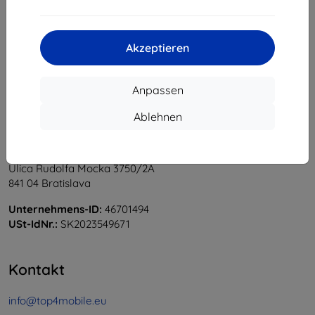
1
-
6
vom ganzen
6
.
«
1
»
Akzeptieren
Anpassen
Ablehnen
Shield-Sk s.r.o.
Ulica Rudolfa Mocka 3750/2A
841 04 Bratislava
Unternehmens-ID:
46701494
USt-IdNr.:
SK2023549671
Kontakt
info@top4mobile.eu