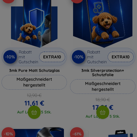
Rabatt
Rabatt
-10%
-10%
mit
EXTRA10
mit
EXTRA10
Gutschein
Gutschein
3mk Pure Matt Schutzglas
3mk Silverprotection+
Schutzfolie
Maßgeschneidert
Maßgeschneidert
hergestellt
hergestellt
12,90 €
18,90 €
11,61 €
17,01 €
Auf Lager > 5 Stk.
Auf Lager > 5 Stk.
-10%
-61%