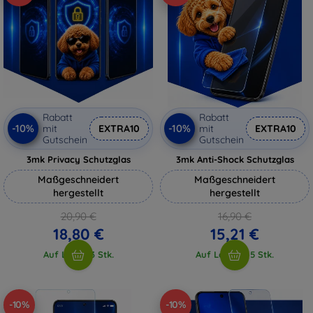
Rabatt
Rabatt
-10%
-10%
mit
EXTRA10
mit
EXTRA10
Gutschein
Gutschein
3mk Privacy Schutzglas
3mk Anti-Shock Schutzglas
Maßgeschneidert
Maßgeschneidert
hergestellt
hergestellt
20,90 €
16,90 €
18,80 €
15,21 €
Auf Lager 3 Stk.
Auf Lager > 5 Stk.
-10%
-10%