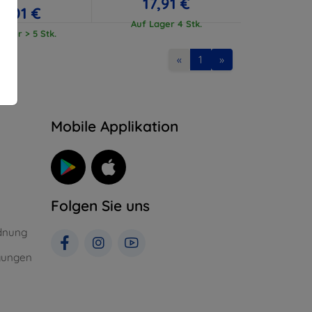
17,91 €
17,01 €
Auf Lager 4 Stk.
ager > 5 Stk.
«
1
»
n
Mobile Applikation
Folgen Sie uns
dnung
gungen