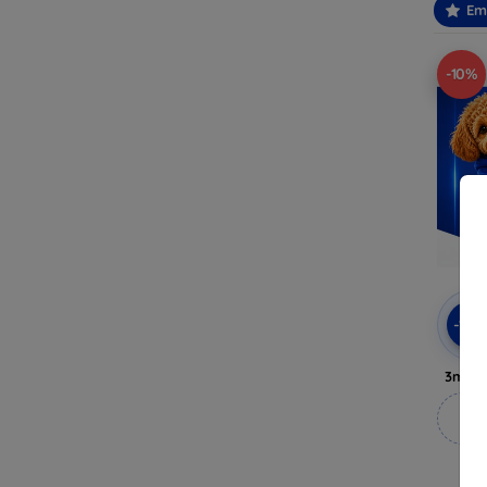
Em
-10%
-10
3mk A
M