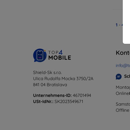
A
1
-
4
vo
Kont
info@t
Shield-Sk s.r.o.
Sc
Ulica Rudolfa Mocka 3750/2A
841 04 Bratislava
Montag
Online
Unternehmens-ID:
46701494
USt-IdNr.:
SK2023549671
Samsta
Offline