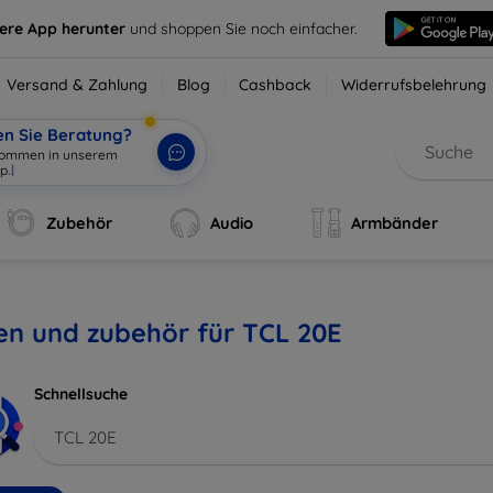
sere App herunter
und shoppen Sie noch einfacher.
Versand & Zahlung
Blog
Cashback
Widerrufsbelehrung
en Sie Beratung?
lkommen in unserem
p.
|
Zubehör
Audio
Armbänder
en und zubehör für TCL 20E
Schnellsuche
TCL 20E