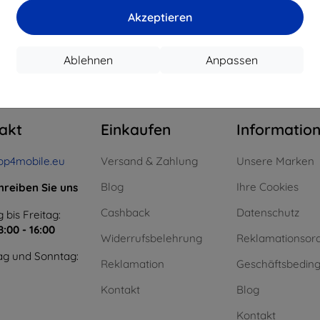
15,21 €
11,61 €
Akzeptieren
uf Lager > 5 Stk.
Auf Lager > 5 Stk.
Auf L
Ablehnen
Anpassen
m ganzen
4
.
akt
Einkaufen
Informatio
op4mobile.eu
Versand & Zahlung
Unsere Marken
Blog
Ihre Cookies
hreiben Sie uns
Cashback
Datenschutz
 bis Freitag:
8:00 - 16:00
Widerrufsbelehrung
Reklamationsor
g und Sonntag:
Reklamation
Geschäftsbedin
Kontakt
Blog
Kontakt