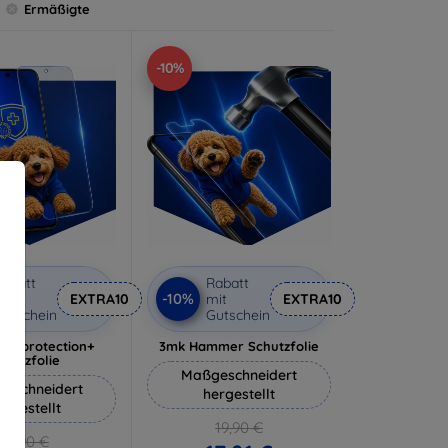
Ermäßigte
-10%
abatt
Rabatt
-10%
it
EXTRA10
mit
EXTRA10
utschein
Gutschein
lverprotection+
3mk Hammer Schutzfolie
chutzfolie
Maßgeschneidert
eschneidert
hergestellt
ergestellt
19,90 €
18,90 €