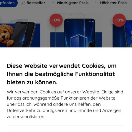
pfohlen
Bestseller
Niedrigster Preis
Höchster Preis
-10%
-10%
Diese Website verwendet Cookies, um
Ihnen die bestmögliche Funktionalität
bieten zu können.
Rabatt
Rabatt
R
%
-10%
-10%
mit
EXTRA10
mit
EXTRA10
m
Wir verwenden Cookies auf unserer Website. Einige sind
Gutschein
Gutschein
G
für das ordnungsgemäße Funktionieren der Website
nti-Shock Schutzglas
3mk Pure Matt Schutzglas
3mk Si
unerlässlich, während andere uns helfen, den
S
Datenverkehr zu analysieren und Inhalte und Anzeigen
aßgeschneidert
Maßgeschneidert
Maßg
hergestellt
hergestellt
zu personalisieren.
h
16,90 €
12,90 €