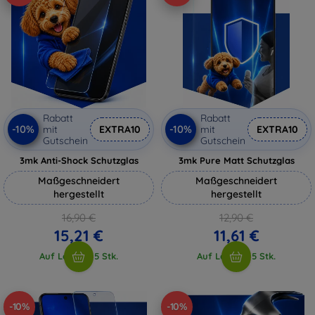
Rabatt
Rabatt
-10%
-10%
mit
EXTRA10
mit
EXTRA10
Gutschein
Gutschein
3mk Anti-Shock Schutzglas
3mk Pure Matt Schutzglas
Maßgeschneidert
Maßgeschneidert
hergestellt
hergestellt
16,90 €
12,90 €
15,21 €
11,61 €
Auf Lager > 5 Stk.
Auf Lager > 5 Stk.
-10%
-10%