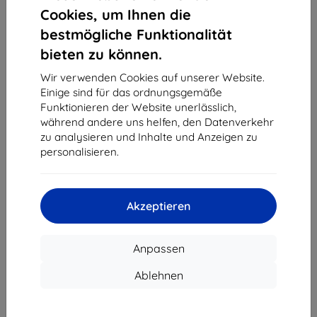
1
-
4
vom ganzen
4
.
Cookies, um Ihnen die
bestmögliche Funktionalität
«
1
»
bieten zu können.
Wir verwenden Cookies auf unserer Website.
Einige sind für das ordnungsgemäße
Funktionieren der Website unerlässlich,
während andere uns helfen, den Datenverkehr
zu analysieren und Inhalte und Anzeigen zu
personalisieren.
Shield-Sk s.r.o.
Ulica Rudolfa Mocka 3750/2A
841 04 Bratislava
Akzeptieren
Unternehmens-ID:
46701494
USt-IdNr.:
SK2023549671
Anpassen
Kontakt
Ablehnen
info@top4mobile.eu