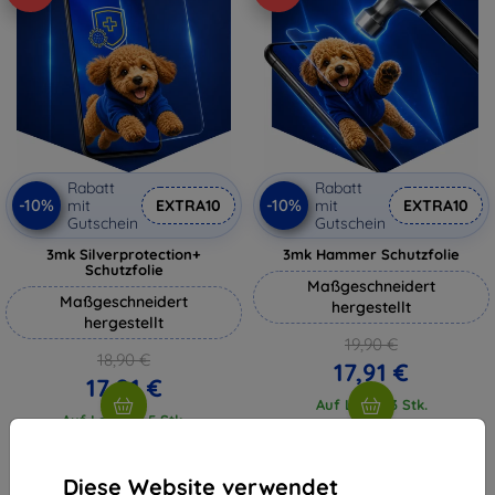
Rabatt
Rabatt
-10%
-10%
mit
EXTRA10
mit
EXTRA10
Gutschein
Gutschein
3mk Silverprotection+
3mk Hammer Schutzfolie
Schutzfolie
Maßgeschneidert
Maßgeschneidert
hergestellt
hergestellt
19,90 €
18,90 €
17,91 €
17,01 €
Auf Lager 3 Stk.
Auf Lager > 5 Stk.
Diese Website verwendet