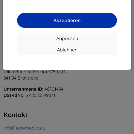
1
-
5
vom ganzen
5
.
«
1
»
Akzeptieren
Anpassen
Ablehnen
Shield-Sk s.r.o.
Ulica Rudolfa Mocka 3750/2A
841 04 Bratislava
Unternehmens-ID:
46701494
USt-IdNr.:
SK2023549671
Kontakt
info@top4mobile.eu