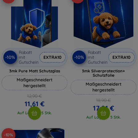
Rabatt
Rabatt
-10%
-10%
mit
EXTRA10
mit
EXTRA10
Gutschein
Gutschein
3mk Pure Matt Schutzglas
3mk Silverprotection+
Schutzfolie
Maßgeschneidert
Maßgeschneidert
hergestellt
hergestellt
12,90 €
18,90 €
11,61 €
17,01 €
Auf Lager > 5 Stk.
Auf Lager > 5 Stk.
-10%