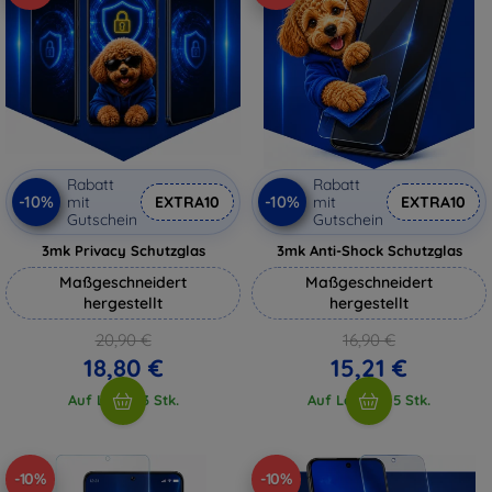
Rabatt
Rabatt
-10%
-10%
mit
EXTRA10
mit
EXTRA10
Gutschein
Gutschein
3mk Privacy Schutzglas
3mk Anti-Shock Schutzglas
Maßgeschneidert
Maßgeschneidert
hergestellt
hergestellt
20,90 €
16,90 €
18,80 €
15,21 €
Auf Lager 3 Stk.
Auf Lager > 5 Stk.
-10%
-10%