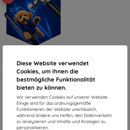
Rabatt
-10%
mit
EXTRA10
Gutschein
Diese Website verwendet
3mk Hammer Schutzfolie
Cookies, um Ihnen die
Maßgeschneidert
bestmögliche Funktionalität
hergestellt
bieten zu können.
19,90 €
17,91 €
Wir verwenden Cookies auf unserer Website.
Einige sind für das ordnungsgemäße
Auf Lager 4 Stk.
Funktionieren der Website unerlässlich,
während andere uns helfen, den Datenverkehr
zu analysieren und Inhalte und Anzeigen zu
personalisieren.