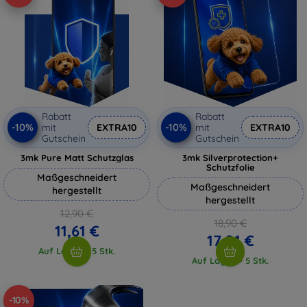
Rabatt
Rabatt
-10%
-10%
mit
EXTRA10
mit
EXTRA10
Gutschein
Gutschein
3mk Pure Matt Schutzglas
3mk Silverprotection+
Schutzfolie
Maßgeschneidert
Maßgeschneidert
hergestellt
hergestellt
12,90 €
18,90 €
11,61 €
17,01 €
Auf Lager > 5 Stk.
Auf Lager > 5 Stk.
-10%