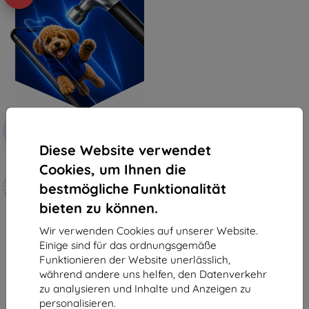
Rabatt
-10%
mit
EXTRA10
Gutschein
Diese Website verwendet
3mk Hammer Schutzfolie
Cookies, um Ihnen die
Maßgeschneidert
bestmögliche Funktionalität
hergestellt
bieten zu können.
19,90 €
17,91 €
Wir verwenden Cookies auf unserer Website.
Einige sind für das ordnungsgemäße
Auf Lager 4 Stk.
Funktionieren der Website unerlässlich,
während andere uns helfen, den Datenverkehr
zu analysieren und Inhalte und Anzeigen zu
personalisieren.