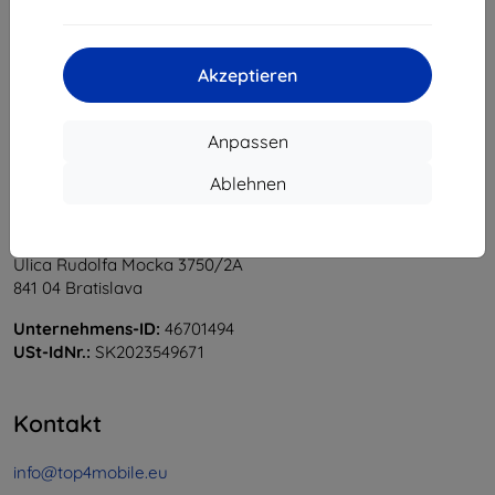
1
-
5
vom ganzen
5
.
«
1
»
Akzeptieren
Anpassen
Ablehnen
Shield-Sk s.r.o.
Ulica Rudolfa Mocka 3750/2A
841 04 Bratislava
Unternehmens-ID:
46701494
USt-IdNr.:
SK2023549671
Kontakt
info@top4mobile.eu