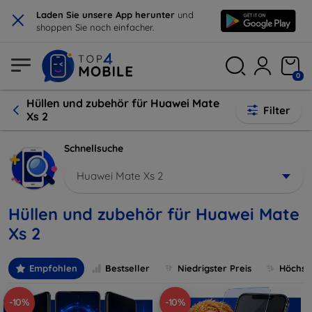
×
Laden Sie unsere App herunter
und
shoppen Sie noch einfacher.
0
Hüllen und zubehör für Huawei Mate
Filter
Xs 2
Schnellsuche
Huawei Mate Xs 2
Hüllen und zubehör für Huawei Mate
Xs 2
Empfohlen
Bestseller
Niedrigster Preis
Höchste
-10%
-10%