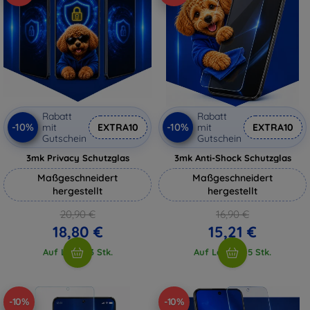
Rabatt
Rabatt
-10%
-10%
mit
EXTRA10
mit
EXTRA10
Gutschein
Gutschein
3mk Privacy Schutzglas
3mk Anti-Shock Schutzglas
Maßgeschneidert
Maßgeschneidert
hergestellt
hergestellt
20,90 €
16,90 €
18,80 €
15,21 €
Auf Lager 3 Stk.
Auf Lager > 5 Stk.
-10%
-10%