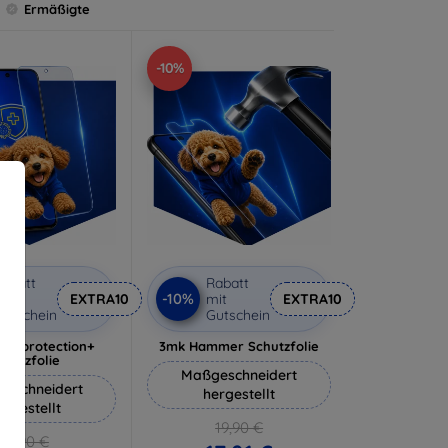
Ermäßigte
-10%
abatt
Rabatt
-10%
it
EXTRA10
mit
EXTRA10
utschein
Gutschein
lverprotection+
3mk Hammer Schutzfolie
chutzfolie
Maßgeschneidert
eschneidert
hergestellt
ergestellt
19,90 €
18,90 €