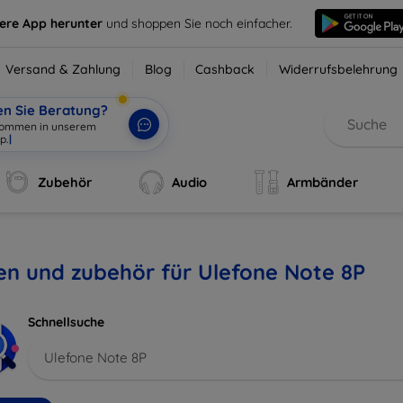
sere App herunter
und shoppen Sie noch einfacher.
Versand & Zahlung
Blog
Cashback
Widerrufsbelehrung
en Sie Beratung?
lkommen in unserem
p.
|
Zubehör
Audio
Armbänder
en und zubehör für Ulefone Note 8P
Schnellsuche
Ulefone Note 8P