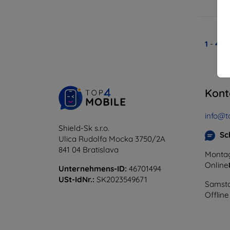
A
1
-
4
vo
Kont
info@t
Shield-Sk s.r.o.
Sc
Ulica Rudolfa Mocka 3750/2A
841 04 Bratislava
Montag
Online
Unternehmens-ID:
46701494
USt-IdNr.:
SK2023549671
Samsta
Offline