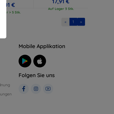
17,91 €
17,01 €
Auf Lager 3 Stk.
ager > 5 Stk.
«
1
»
n
Mobile Applikation
Folgen Sie uns
dnung
gungen