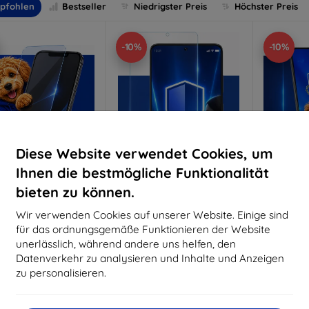
pfohlen
Bestseller
Niedrigster Preis
Höchster Preis
-10%
-10%
Diese Website verwendet Cookies, um
Ihnen die bestmögliche Funktionalität
bieten zu können.
Rabatt
Rabatt
R
%
-10%
-10%
mit
EXTRA10
mit
EXTRA10
m
Wir verwenden Cookies auf unserer Website. Einige sind
Gutschein
Gutschein
G
für das ordnungsgemäße Funktionieren der Website
nti-Shock Schutzglas
3mk Pure Matt Schutzglas
3mk Si
unerlässlich, während andere uns helfen, den
S
Datenverkehr zu analysieren und Inhalte und Anzeigen
aßgeschneidert
Maßgeschneidert
Maßg
hergestellt
hergestellt
zu personalisieren.
h
16,90 €
12,90 €