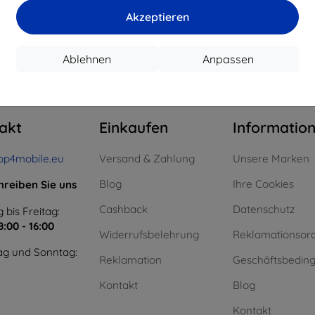
15,21 €
11,61 €
Akzeptieren
uf Lager > 5 Stk.
Auf Lager > 5 Stk.
Auf L
Ablehnen
Anpassen
m ganzen
4
.
akt
Einkaufen
Informatio
op4mobile.eu
Versand & Zahlung
Unsere Marken
Blog
Ihre Cookies
hreiben Sie uns
Cashback
Datenschutz
 bis Freitag:
8:00 - 16:00
Widerrufsbelehrung
Reklamationsor
g und Sonntag:
Reklamation
Geschäftsbedin
Kontakt
Blog
Kontakt