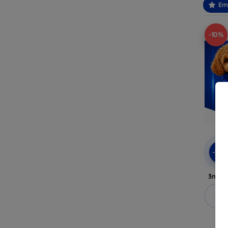
Em
-10%
-10
3mk A
M