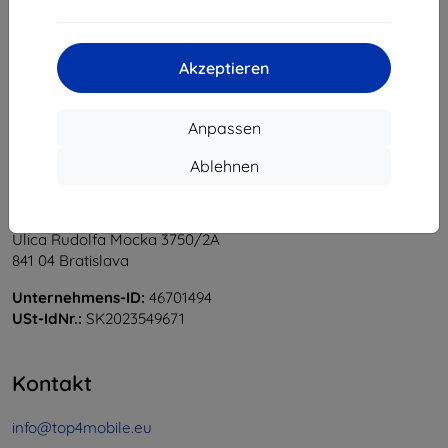
1
-
6
vom ganzen
6
.
«
1
»
Akzeptieren
Anpassen
Ablehnen
Shield-Sk s.r.o.
Ulica Rudolfa Mocka 3750/2A
841 04 Bratislava
Unternehmens-ID:
46701494
USt-IdNr.:
SK2023549671
Kontakt
info@top4mobile.eu