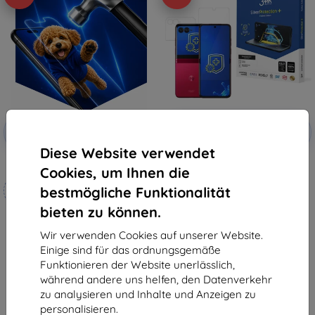
Rabatt
Rabatt
-10%
-10%
mit
EXTRA10
mit
EXTRA10
Gutschein
Gutschein
Diese Website verwendet
3mk Hammer Schutzfolie
3MK SilverProtect+ Motorola
Cookies, um Ihnen die
Razr 40 Ultra / Razr+ 2023
Maßgeschneidert
Folded Edition antimikrobieller
bestmögliche Funktionalität
Film Nassmontage
hergestellt
21,90 €
bieten zu können.
19,71 €
19,90 €
17,91 €
Wir verwenden Cookies auf unserer Website.
Letztes Stück auf Lager
Einige sind für das ordnungsgemäße
Auf Lager 4 Stk.
Funktionieren der Website unerlässlich,
während andere uns helfen, den Datenverkehr
zu analysieren und Inhalte und Anzeigen zu
personalisieren.