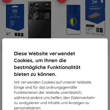
Rabatt
Rabatt
-10%
-10%
mit
EXTRA10
mit
EXTRA10
Gutschein
Gutschein
Diese Website verwendet
3MK Lens Protect Nubia Z60
3MK FlexibleGlass Nubia Z60
Cookies, um Ihnen die
Ultra Schutzglas für
Ultra hybrides Schutzglas
Kameraobjektiv 4 Stück
10,90 €
bestmögliche Funktionalität
9,90 €
9,81 €
8,91 €
bieten zu können.
Letztes Stück auf Lager
Auf Lager 2 Stk.
Wir verwenden Cookies auf unserer Website.
Einige sind für das ordnungsgemäße
Funktionieren der Website unerlässlich,
während andere uns helfen, den Datenverkehr
zu analysieren und Inhalte und Anzeigen zu
personalisieren.