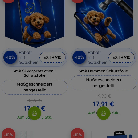
Rabatt
Rabatt
-10%
-10%
mit
EXTRA10
mit
EXTRA10
Gutschein
Gutschein
3mk Silverprotection+
3mk Hammer Schutzfolie
Schutzfolie
Maßgeschneidert
Maßgeschneidert
hergestellt
hergestellt
19,90 €
18,90 €
17,91 €
17,01 €
Auf Lager 3 Stk.
Auf Lager > 5 Stk.
-10%
-10%