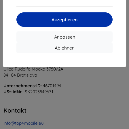
1
-
6
vom ganzen
6
.
«
1
»
Akzeptieren
Anpassen
Ablehnen
Shield-Sk s.r.o.
Ulica Rudolfa Mocka 3750/2A
841 04 Bratislava
Unternehmens-ID:
46701494
USt-IdNr.:
SK2023549671
Kontakt
info@top4mobile.eu