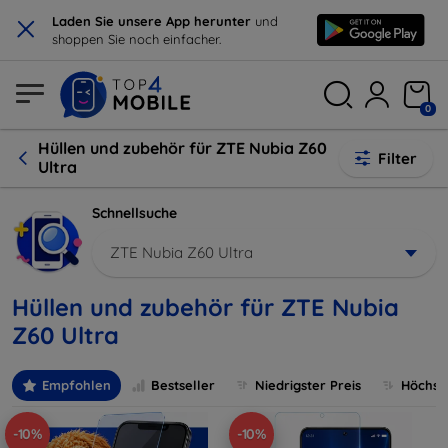
×
Laden Sie unsere App herunter
und
shoppen Sie noch einfacher.
0
Hüllen und zubehör für ZTE Nubia Z60
Filter
Ultra
Schnellsuche
ZTE Nubia Z60 Ultra
Hüllen und zubehör für ZTE Nubia
Z60 Ultra
Empfohlen
Bestseller
Niedrigster Preis
Höchste
-10%
-10%