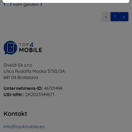
1
-
7
vom ganzen
7
.
«
1
»
Shield-Sk s.r.o.
Ulica Rudolfa Mocka 3750/2A
841 04 Bratislava
Unternehmens-ID:
46701494
USt-IdNr.:
SK2023549671
Kontakt
info@top4mobile.eu