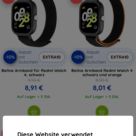
Rabatt
Rabatt
-10%
-10%
mit
EXTRA10
mit
EXTRA10
Gutschein
Gutschein
Beline Armband für Redmi Watch
Beline Armband Redmi Watch 4
4, schwarz
schwarz und orange
9,90 €
8,90 €
8,91 €
8,01 €
Auf Lager > 5 Stk.
Auf Lager > 5 Stk.
Diese Website verwendet
-10%