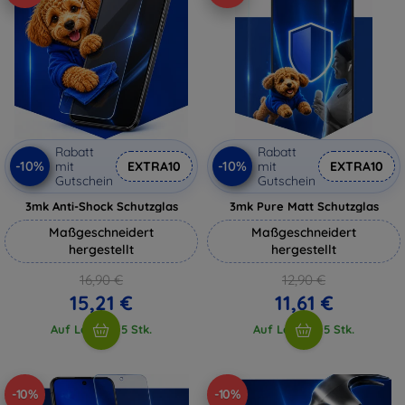
Rabatt
Rabatt
-10%
-10%
mit
EXTRA10
mit
EXTRA10
Gutschein
Gutschein
3mk Anti-Shock Schutzglas
3mk Pure Matt Schutzglas
Maßgeschneidert
Maßgeschneidert
hergestellt
hergestellt
16,90 €
12,90 €
15,21 €
11,61 €
Auf Lager > 5 Stk.
Auf Lager > 5 Stk.
-10%
-10%