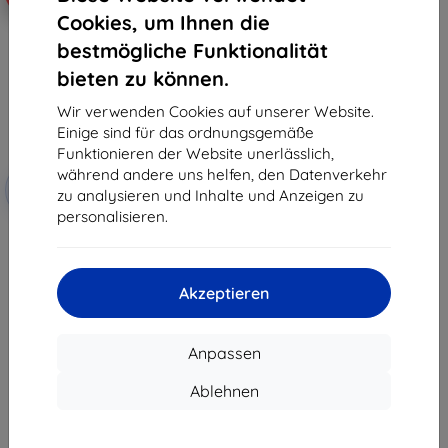
Cookies, um Ihnen die
bestmögliche Funktionalität
bieten zu können.
Wir verwenden Cookies auf unserer Website.
Einige sind für das ordnungsgemäße
Funktionieren der Website unerlässlich,
Rabatt
während andere uns helfen, den Datenverkehr
-10%
mit
EXTRA10
zu analysieren und Inhalte und Anzeigen zu
Gutschein
personalisieren.
3MK FlexibleGlass Watch Redmi
Watch 4 Hybrid-Schutzglas
10,90 €
9,81 €
Akzeptieren
Auf Lager > 5 Stk.
Anpassen
Ablehnen