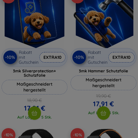
Rabatt
Rabatt
-10%
-10%
mit
EXTRA10
mit
EXTRA10
Gutschein
Gutschein
3mk Silverprotection+
3mk Hammer Schutzfolie
Schutzfolie
Maßgeschneidert
Maßgeschneidert
hergestellt
hergestellt
19,90 €
18,90 €
17,91 €
17,01 €
Auf Lager 3 Stk.
Auf Lager > 5 Stk.
-10%
-10%