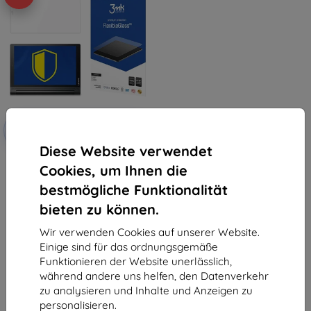
Rabatt
-10%
mit
EXTRA10
Gutschein
Diese Website verwendet
3mk FlexibleGlass Hybrid-
Cookies, um Ihnen die
Hartglas für Lenovo Yoga TAB 3
Plus
bestmögliche Funktionalität
15,90 €
14,30 €
bieten zu können.
Auf Lager > 5 Stk.
Wir verwenden Cookies auf unserer Website.
Einige sind für das ordnungsgemäße
Funktionieren der Website unerlässlich,
während andere uns helfen, den Datenverkehr
zu analysieren und Inhalte und Anzeigen zu
personalisieren.