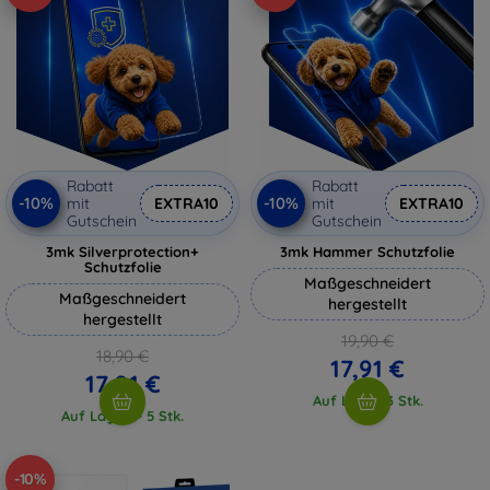
Rabatt
Rabatt
-10%
-10%
mit
EXTRA10
mit
EXTRA10
Gutschein
Gutschein
3mk Silverprotection+
3mk Hammer Schutzfolie
Schutzfolie
Maßgeschneidert
Maßgeschneidert
hergestellt
hergestellt
19,90 €
18,90 €
17,91 €
17,01 €
Auf Lager 3 Stk.
Auf Lager > 5 Stk.
-10%