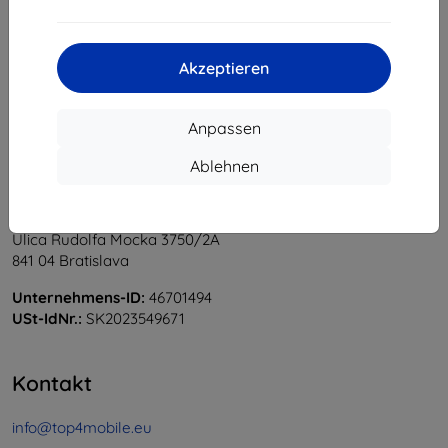
1
-
5
vom ganzen
5
.
«
1
»
Akzeptieren
Anpassen
Ablehnen
Shield-Sk s.r.o.
Ulica Rudolfa Mocka 3750/2A
841 04 Bratislava
Unternehmens-ID:
46701494
USt-IdNr.:
SK2023549671
Kontakt
info@top4mobile.eu