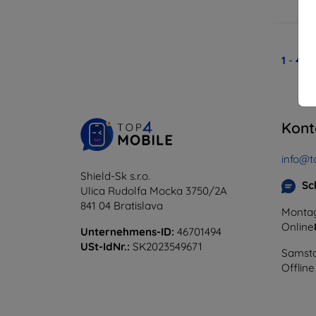
A
1
-
4
vo
Kont
info@t
Shield-Sk s.r.o.
Sc
Ulica Rudolfa Mocka 3750/2A
841 04 Bratislava
Montag
Online
Unternehmens-ID:
46701494
USt-IdNr.:
SK2023549671
Samsta
Offline