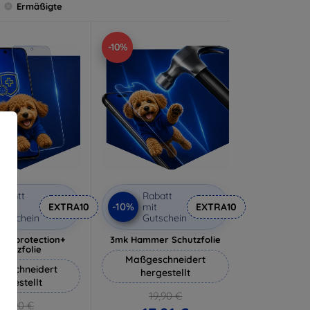
Ermäßigte
-10%
abatt
Rabatt
-10%
it
EXTRA10
mit
EXTRA10
utschein
Gutschein
lverprotection+
3mk Hammer Schutzfolie
chutzfolie
Maßgeschneidert
eschneidert
hergestellt
ergestellt
19,90 €
18,90 €