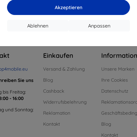
15,21 €
11,61 €
Akzeptieren
uf Lager > 5 Stk.
Auf Lager > 5 Stk.
Auf L
Ablehnen
Anpassen
m ganzen
4
.
akt
Einkaufen
Informatio
op4mobile.eu
Versand & Zahlung
Unsere Marken
Blog
Ihre Cookies
hreiben Sie uns
Cashback
Datenschutz
 bis Freitag:
8:00 - 16:00
Widerrufsbelehrung
Reklamationsor
g und Sonntag:
Reklamation
Geschäftsbedin
Kontakt
Blog
Kontakt