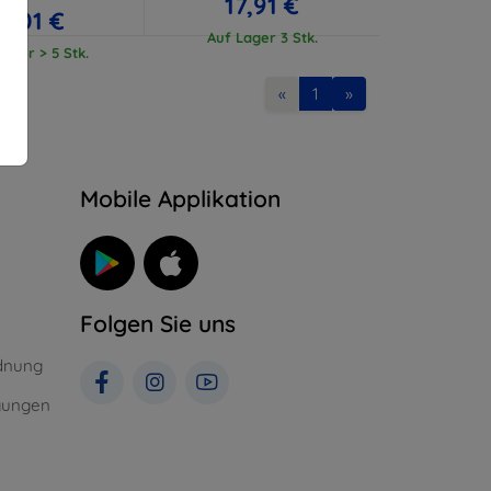
17,91 €
17,01 €
Auf Lager 3 Stk.
ager > 5 Stk.
«
1
»
n
Mobile Applikation
Folgen Sie uns
dnung
gungen