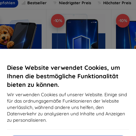
pfohlen
Bestseller
Niedrigster Preis
Höchster Preis
-10%
-10%
Diese Website verwendet Cookies, um
Ihnen die bestmögliche Funktionalität
bieten zu können.
Rabatt
Rabatt
R
%
-10%
-10%
mit
EXTRA10
mit
EXTRA10
m
Wir verwenden Cookies auf unserer Website. Einige sind
Gutschein
Gutschein
G
für das ordnungsgemäße Funktionieren der Website
nti-Shock Schutzglas
3mk Pure Matt Schutzglas
3mk Si
unerlässlich, während andere uns helfen, den
S
Datenverkehr zu analysieren und Inhalte und Anzeigen
aßgeschneidert
Maßgeschneidert
Maßg
hergestellt
hergestellt
zu personalisieren.
h
16,90 €
12,90 €