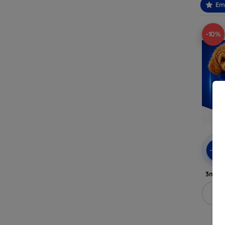
Em
-10%
-10
3mk A
M