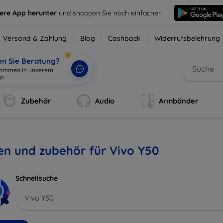
sere App herunter
und shoppen Sie noch einfacher.
Versand & Zahlung
Blog
Cashback
Widerrufsbelehrung
en Sie Beratung?
lkommen in unserem
p.
|
Zubehör
Audio
Armbänder
en und zubehör für Vivo Y50
Schnellsuche
Vivo Y50