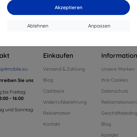
15,21 €
11,61 €
Akzeptieren
uf Lager > 5 Stk.
Auf Lager > 5 Stk.
Auf L
Ablehnen
Anpassen
m ganzen
4
.
akt
Einkaufen
Informatio
op4mobile.eu
Versand & Zahlung
Unsere Marken
Blog
Ihre Cookies
hreiben Sie uns
Cashback
Datenschutz
 bis Freitag:
8:00 - 16:00
Widerrufsbelehrung
Reklamationsor
g und Sonntag:
Reklamation
Geschäftsbedin
Kontakt
Blog
Kontakt