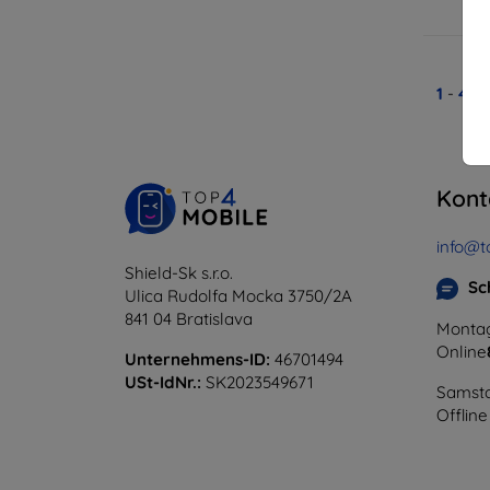
A
1
-
4
vo
Kont
info@t
Shield-Sk s.r.o.
Sc
Ulica Rudolfa Mocka 3750/2A
841 04 Bratislava
Montag
Online
Unternehmens-ID:
46701494
USt-IdNr.:
SK2023549671
Samsta
Offline