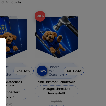
Ermäßigte
-10%
abatt
Rabatt
-10%
it
EXTRA10
mit
EXTRA10
utschein
Gutschein
lverprotection+
3mk Hammer Schutzfolie
chutzfolie
Maßgeschneidert
eschneidert
hergestellt
ergestellt
19,90 €
18,90 €