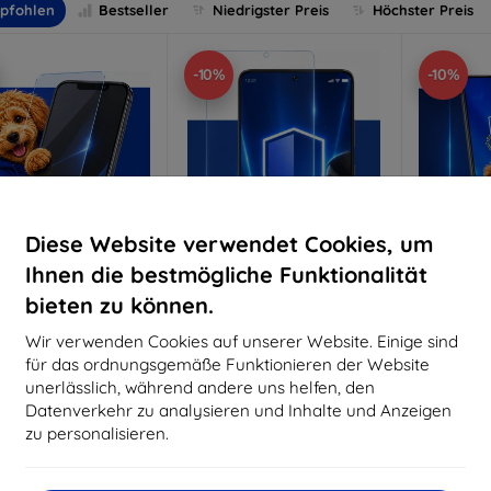
pfohlen
Bestseller
Niedrigster Preis
Höchster Preis
-10%
-10%
Diese Website verwendet Cookies, um
Ihnen die bestmögliche Funktionalität
bieten zu können.
Rabatt
Rabatt
R
%
-10%
-10%
mit
EXTRA10
mit
EXTRA10
m
Wir verwenden Cookies auf unserer Website. Einige sind
Gutschein
Gutschein
G
für das ordnungsgemäße Funktionieren der Website
nti-Shock Schutzglas
3mk Pure Matt Schutzglas
3mk Si
unerlässlich, während andere uns helfen, den
S
Datenverkehr zu analysieren und Inhalte und Anzeigen
aßgeschneidert
Maßgeschneidert
Maßg
hergestellt
hergestellt
zu personalisieren.
h
16,90 €
12,90 €