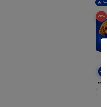
Em
-10%
-10
3mk A
M