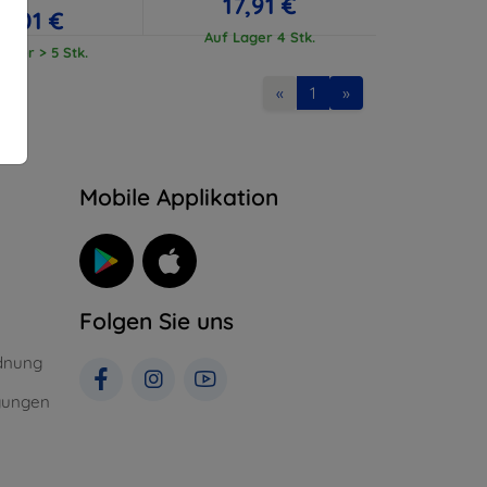
17,91 €
17,01 €
Auf Lager 4 Stk.
ager > 5 Stk.
«
1
»
n
Mobile Applikation
Folgen Sie uns
dnung
gungen