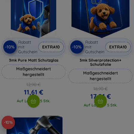
Rabatt
Rabatt
-10%
-10%
mit
EXTRA10
mit
EXTRA10
Gutschein
Gutschein
3mk Pure Matt Schutzglas
3mk Silverprotection+
Schutzfolie
Maßgeschneidert
Maßgeschneidert
hergestellt
hergestellt
12,90 €
18,90 €
11,61 €
17,01 €
Auf Lager > 5 Stk.
Auf Lager > 5 Stk.
-10%