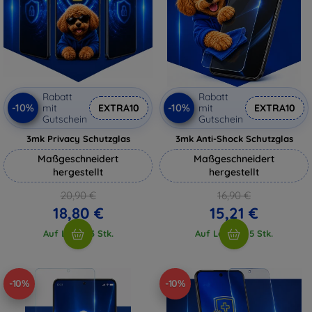
Rabatt
Rabatt
-10%
-10%
mit
EXTRA10
mit
EXTRA10
Gutschein
Gutschein
3mk Privacy Schutzglas
3mk Anti-Shock Schutzglas
Maßgeschneidert
Maßgeschneidert
hergestellt
hergestellt
20,90 €
16,90 €
18,80 €
15,21 €
Auf Lager 3 Stk.
Auf Lager > 5 Stk.
-10%
-10%