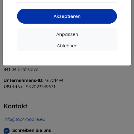
«
1
»
Akzeptieren
Anpassen
Ablehnen
Shield-Sk s.r.o.
Ulica Rudolfa Mocka 3750/2A
841 04 Bratislava
Unternehmens-ID:
46701494
USt-IdNr.:
SK2023549671
Kontakt
info@top4mobile.eu
Schreiben Sie uns