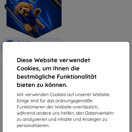
Rabatt
-10%
mit
EXTRA10
Gutschein
Diese Website verwendet
3mk Hammer Schutzfolie
Cookies, um Ihnen die
Maßgeschneidert
hergestellt
bestmögliche Funktionalität
bieten zu können.
19,90 €
17,91 €
Wir verwenden Cookies auf unserer Website.
Auf Lager 4 Stk.
Einige sind für das ordnungsgemäße
Funktionieren der Website unerlässlich,
während andere uns helfen, den Datenverkehr
zu analysieren und Inhalte und Anzeigen zu
personalisieren.
1
-
5
vom ganzen
5
.