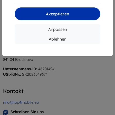
«
1
»
Akzeptieren
Anpassen
Ablehnen
Shield-Sk s.r.o.
Ulica Rudolfa Mocka 3750/2A
841 04 Bratislava
Unternehmens-ID:
46701494
USt-IdNr.:
SK2023549671
Kontakt
info@top4mobile.eu
Schreiben Sie uns