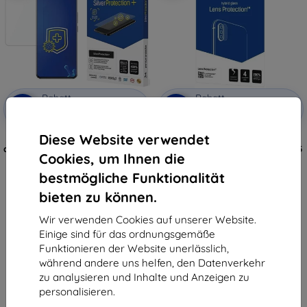
Rabatt
Rabatt
-10%
-10%
mit
EXTRA10
mit
EXTRA10
Gutschein
Gutschein
Diese Website verwendet
3MK Silver Protect+
3MK Lens Protect
antimikrobielle Folie Realme GT5,
Kameralinsenschutz Realme GT5
Cookies, um Ihnen die
Nass-Anwendung
4 Stück
10,90 €
7,90 €
bestmögliche Funktionalität
9,81 €
4,41 €
bieten zu können.
Auf Lager > 5 Stk.
Letztes Stück auf Lager
Wir verwenden Cookies auf unserer Website.
Einige sind für das ordnungsgemäße
Funktionieren der Website unerlässlich,
während andere uns helfen, den Datenverkehr
zu analysieren und Inhalte und Anzeigen zu
personalisieren.
1
-
6
vom ganzen
6
.