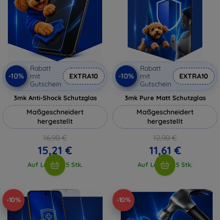
Rabatt
Rabatt
-10%
-10%
mit
EXTRA10
mit
EXTRA10
Gutschein
Gutschein
3mk Anti-Shock Schutzglas
3mk Pure Matt Schutzglas
Maßgeschneidert
Maßgeschneidert
hergestellt
hergestellt
16,90 €
12,90 €
15,21 €
11,61 €
Auf Lager > 5 Stk.
Auf Lager > 5 Stk.
-10%
-10%