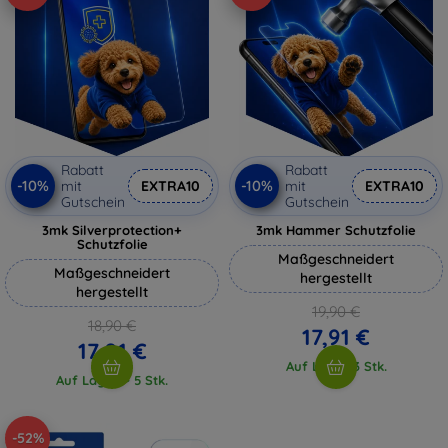
Rabatt
Rabatt
-10%
-10%
mit
EXTRA10
mit
EXTRA10
Gutschein
Gutschein
3mk Silverprotection+
3mk Hammer Schutzfolie
Schutzfolie
Maßgeschneidert
Maßgeschneidert
hergestellt
hergestellt
19,90 €
18,90 €
17,91 €
17,01 €
Auf Lager 3 Stk.
Auf Lager > 5 Stk.
-52%