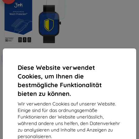
Rabatt
-10%
mit
EXTRA10
Gutschein
Diese Website verwendet
3MK Folia ARC Watch Vector
Cookies, um Ihnen die
Smart VCTR-31-01BK Schutzfolie
Fullscreen Film
bestmögliche Funktionalität
12,90 €
6,21 €
bieten zu können.
Letztes Stück auf Lager
Wir verwenden Cookies auf unserer Website.
Einige sind für das ordnungsgemäße
Funktionieren der Website unerlässlich,
während andere uns helfen, den Datenverkehr
zu analysieren und Inhalte und Anzeigen zu
personalisieren.