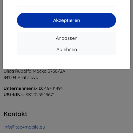
1
-
5
vom ganzen
5
.
«
1
»
Akzeptieren
Anpassen
Ablehnen
Shield-Sk s.r.o.
Ulica Rudolfa Mocka 3750/2A
841 04 Bratislava
Unternehmens-ID:
46701494
USt-IdNr.:
SK2023549671
Kontakt
info@top4mobile.eu