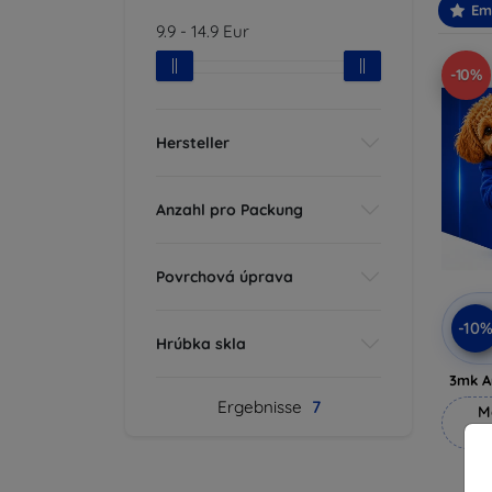
Em
9.9
-
14.9
Eur
-10%
Hersteller
Anzahl pro Packung
Povrchová úprava
-10
Hrúbka skla
3mk A
Ergebnisse
7
M