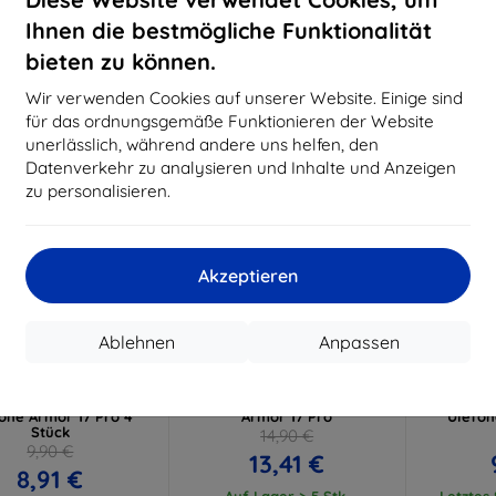
15,21 €
11,61 €
Ihnen die bestmögliche Funktionalität
uf Lager > 5 Stk.
Auf Lager > 5 Stk.
Auf L
bieten zu können.
-10%
-10%
Wir verwenden Cookies auf unserer Website. Einige sind
für das ordnungsgemäße Funktionieren der Website
unerlässlich, während andere uns helfen, den
Datenverkehr zu analysieren und Inhalte und Anzeigen
zu personalisieren.
Akzeptieren
Rabatt
Rabatt
R
%
-10%
-10%
mit
EXTRA10
mit
EXTRA10
m
Ablehnen
Anpassen
Gutschein
Gutschein
G
3MK
3mk Silky Matt Privacy
3MK Flexi
linsenschutzglas für
Schutzfolie für Ulefone
gehärtet
one Armor 17 Pro 4
Armor 17 Pro
Ulefon
Stück
14,90 €
9,90 €
13,41 €
8,91 €
Auf Lager > 5 Stk.
Letztes