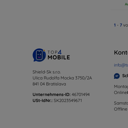
A
1
-
7
vo
Kont
info@t
Shield-Sk s.r.o.
Sc
Ulica Rudolfa Mocka 3750/2A
841 04 Bratislava
Montag
Online
Unternehmens-ID:
46701494
USt-IdNr.:
SK2023549671
Samsta
Offline