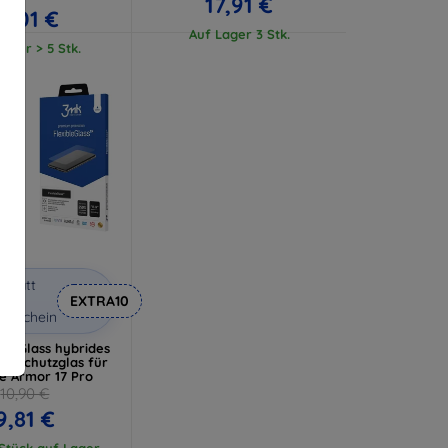
17,91 €
17,01 €
Auf Lager 3 Stk.
ager > 5 Stk.
abatt
it
EXTRA10
utschein
bleGlass hybrides
es Schutzglas für
e Armor 17 Pro
10,90 €
9,81 €
 Stück auf Lager