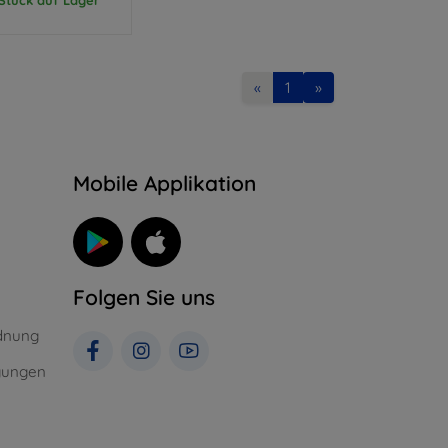
«
1
»
n
Mobile Applikation
Folgen Sie uns
dnung
gungen