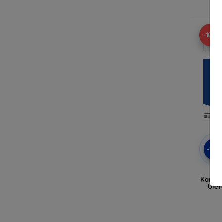
A
-10%
-10
Kamera
Ulef