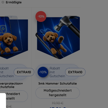
Ermäßigte
-10%
abatt
Rabatt
-10%
it
EXTRA10
mit
EXTRA10
utschein
Gutschein
lverprotection+
3mk Hammer Schutzfolie
chutzfolie
Maßgeschneidert
eschneidert
hergestellt
ergestellt
19,90 €
18,90 €