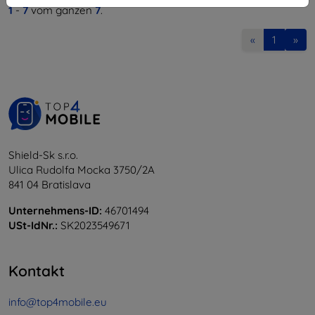
1
-
7
vom ganzen
7
.
«
1
»
Shield-Sk s.r.o.
Ulica Rudolfa Mocka 3750/2A
841 04 Bratislava
Unternehmens-ID:
46701494
USt-IdNr.:
SK2023549671
Kontakt
info@top4mobile.eu