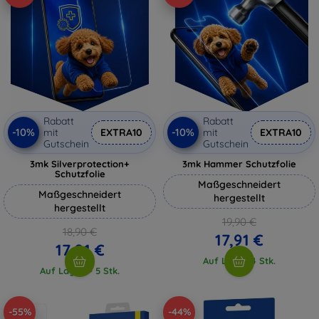
Rabatt
Rabatt
-10%
-10%
mit
EXTRA10
mit
EXTRA10
Gutschein
Gutschein
3mk Silverprotection+
3mk Hammer Schutzfolie
Schutzfolie
Maßgeschneidert
Maßgeschneidert
hergestellt
hergestellt
19,90 €
18,90 €
17,91 €
17,01 €
Auf Lager 4 Stk.
Auf Lager > 5 Stk.
-55%
-44%