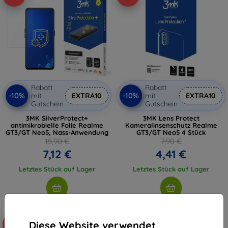
Rabatt
Rabatt
-10%
-10%
mit
EXTRA10
mit
EXTRA10
Gutschein
Gutschein
3MK SilverProtect+
3MK Lens Protect
antimikrobielle Folie Realme
Kameralinsenschutz Realme
GT3/GT Neo5, Nass-Anwendung
GT3/GT Neo5 4 Stück
15,90 €
7,90 €
7,12 €
4,41 €
Letztes Stück auf Lager
Letztes Stück auf Lager
Diese Website verwendet
-10%