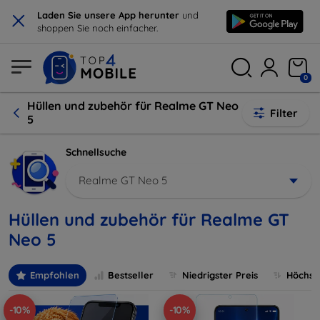
×
Laden Sie unsere App herunter
und
shoppen Sie noch einfacher.
0
Hüllen und zubehör für Realme GT Neo
Filter
5
Schnellsuche
Realme GT Neo 5
Hüllen und zubehör für Realme GT
Neo 5
Empfohlen
Bestseller
Niedrigster Preis
Höchste
-10%
-10%