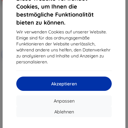
Cookies, um Ihnen die
bestmögliche Funktionalität
bieten zu können.
Wir verwenden Cookies auf unserer Website.
Einige sind für das ordnungsgemäße
Funktionieren der Website unerlässlich,
Rabatt
während andere uns helfen, den Datenverkehr
-10%
mit
EXTRA10
zu analysieren und Inhalte und Anzeigen zu
Gutschein
personalisieren.
Baseus Panzerglas Displayschutz
für realme GT Neo5
(6932172632625)
5,90 €
Akzeptieren
5,31 €
Auf Lager > 5 Stk.
Anpassen
Ablehnen