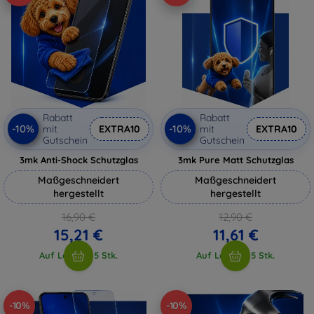
Rabatt
Rabatt
-10%
-10%
mit
EXTRA10
mit
EXTRA10
Gutschein
Gutschein
3mk Anti-Shock Schutzglas
3mk Pure Matt Schutzglas
Maßgeschneidert
Maßgeschneidert
hergestellt
hergestellt
16,90 €
12,90 €
15,21 €
11,61 €
Auf Lager > 5 Stk.
Auf Lager > 5 Stk.
-10%
-10%