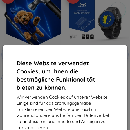
Rabatt
Rabatt
-10%
-10%
mit
EXTRA10
mit
EXTRA10
Gutschein
Gutschein
Diese Website verwendet
3mk Hammer Schutzfolie
3MK FlexibleGlass Watch Elemnt
Cookies, um Ihnen die
Rival Multisport GPS Watch
Maßgeschneidert
Hybrid-Panzerglas
bestmögliche Funktionalität
(5903108515047)
hergestellt
10,90 €
bieten zu können.
9,81 €
19,90 €
17,91 €
Wir verwenden Cookies auf unserer Website.
Auf Lager > 5 Stk.
Einige sind für das ordnungsgemäße
Auf Lager 4 Stk.
Funktionieren der Website unerlässlich,
während andere uns helfen, den Datenverkehr
zu analysieren und Inhalte und Anzeigen zu
personalisieren.