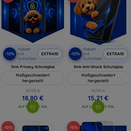
Rabatt
Rabatt
-10%
-10%
mit
EXTRA10
mit
EXTRA10
Gutschein
Gutschein
3mk Privacy Schutzglas
3mk Anti-Shock Schutzglas
Maßgeschneidert
Maßgeschneidert
hergestellt
hergestellt
20,90 €
16,90 €
18,80 €
15,21 €
Auf Lager 2 Stk.
Auf Lager > 5 Stk.
-10%
-10%