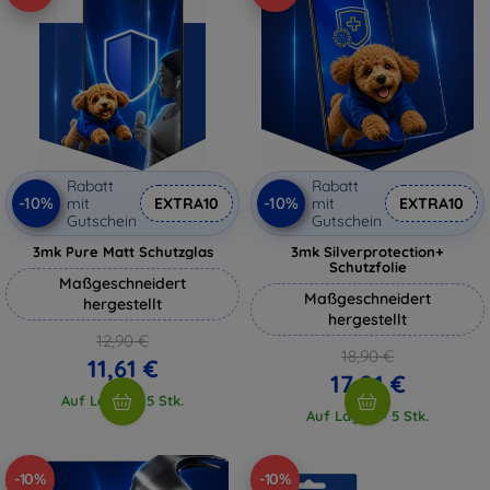
Rabatt
Rabatt
-10%
-10%
mit
EXTRA10
mit
EXTRA10
Gutschein
Gutschein
3mk Pure Matt Schutzglas
3mk Silverprotection+
Schutzfolie
Maßgeschneidert
Maßgeschneidert
hergestellt
hergestellt
12,90 €
18,90 €
11,61 €
17,01 €
Auf Lager > 5 Stk.
Auf Lager > 5 Stk.
-10%
-10%