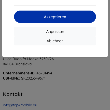
1
-
6
vom ganzen
6
.
«
1
»
Akzeptieren
Anpassen
Ablehnen
Shield-Sk s.r.o.
Ulica Rudolfa Mocka 3750/2A
841 04 Bratislava
Unternehmens-ID:
46701494
USt-IdNr.:
SK2023549671
Kontakt
info@top4mobile.eu