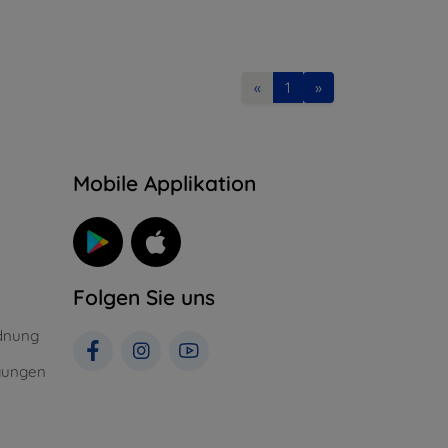
«
1
»
n
Mobile Applikation
Folgen Sie uns
dnung
gungen