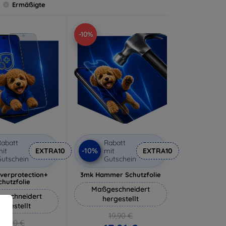
Ermäßigte
-10%
abatt
Rabatt
-10%
it
EXTRA10
mit
EXTRA10
utschein
Gutschein
lverprotection+
3mk Hammer Schutzfolie
chutzfolie
Maßgeschneidert
eschneidert
hergestellt
ergestellt
19,90 €
18,90 €