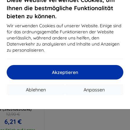
15,21 €
11,61 €
Ihnen die bestmögliche Funktionalität
uf Lager > 5 Stk.
Auf Lager > 5 Stk.
Auf L
bieten zu können.
Wir verwenden Cookies auf unserer Website. Einige sind
für das ordnungsgemäße Funktionieren der Website
unerlässlich, während andere uns helfen, den
Datenverkehr zu analysieren und Inhalte und Anzeigen
zu personalisieren.
Akzeptieren
Rabatt
%
mit
EXTRA10
Ablehnen
Anpassen
Gutschein
xibleGlass Lite Tolino
 6 Hybrid-Panzerglas
te (5903108513098)
12,90 €
6,21 €
tes Stück auf Lager