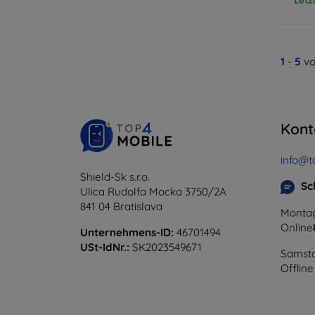
1
-
5
vo
Kont
info@t
Shield-Sk s.r.o.
Sc
Ulica Rudolfa Mocka 3750/2A
841 04 Bratislava
Montag
Online
Unternehmens-ID:
46701494
USt-IdNr.:
SK2023549671
Samsta
Offline