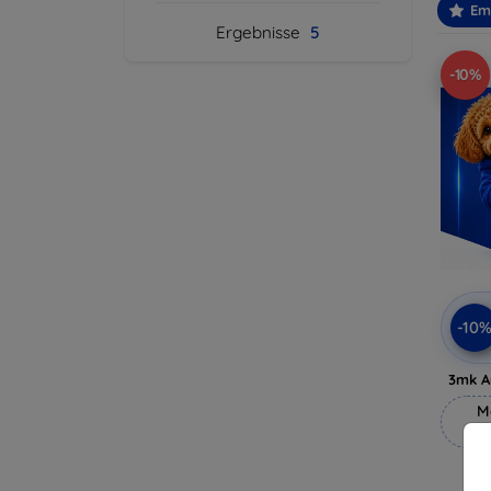
Em
Ergebnisse
5
-10%
-10
3mk A
M