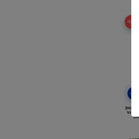
A
-52%
-10
3MK Fle
Vision
Li
Letz