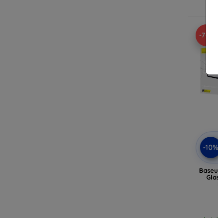
-76%
-10
Baseu
Gla