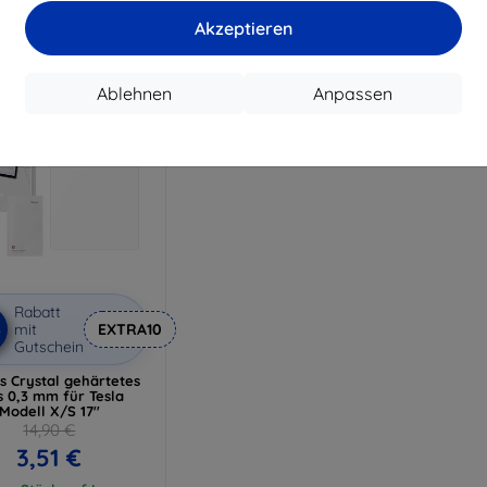
Auf 
Akzeptieren
Ablehnen
Anpassen
Rabatt
%
mit
EXTRA10
Gutschein
s Crystal gehärtetes
s 0,3 mm für Tesla
Modell X/S 17''
14,90 €
3,51 €