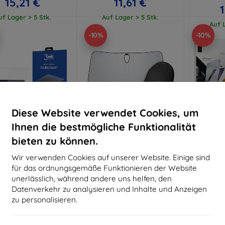
15,21 €
11,61 €
uf Lager > 5 Stk.
Auf Lager > 5 Stk.
Auf L
-10%
-10%
Diese Website verwendet Cookies, um
Ihnen die bestmögliche Funktionalität
bieten zu können.
Rabatt
Rabatt
R
%
-10%
-10%
mit
EXTRA10
mit
EXTRA10
m
Wir verwenden Cookies auf unserer Website. Einige sind
Gutschein
Gutschein
G
für das ordnungsgemäße Funktionieren der Website
lexibleGlass Hybrid-
Spigen Sonnenschutz für
SPIGEN G
unerlässlich, während andere uns helfen, den
glas für Tesla Model
Frontscheibe Auto, schwarz
Tesla Mod
Datenverkehr zu analysieren und Inhalte und Anzeigen
S
- Tesla Model S (ACP09305)
S 2021 sc
(
25,89 €
85,89 €
zu personalisieren.
23,30 €
77,30 €
3
uf Lager > 5 Stk.
Auf Lager 4 Stk.