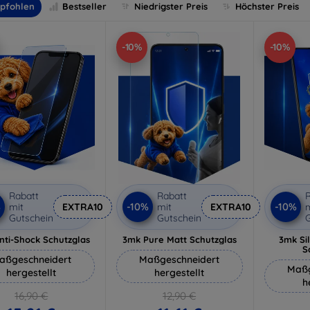
pfohlen
Bestseller
Niedrigster Preis
Höchster Preis
-10%
-10%
Rabatt
Rabatt
R
%
-10%
-10%
mit
EXTRA10
mit
EXTRA10
m
Gutschein
Gutschein
G
nti-Shock Schutzglas
3mk Pure Matt Schutzglas
3mk Si
S
aßgeschneidert
Maßgeschneidert
Maßg
hergestellt
hergestellt
h
16,90 €
12,90 €