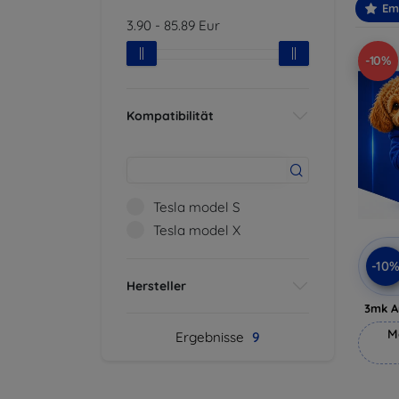
Em
3.90
-
85.89
Eur
-10%
Kompatibilität
Tesla model S
Tesla model X
-10
Hersteller
3mk A
M
Ergebnisse
9