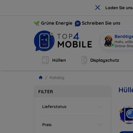
×
Laden Sie un
Grüne Energie
Schreiben Sie uns
Benötig
Hallo, wil
Online-Sho
Hüllen
Displayschutz
Katalog
Hüll
FILTER
Lieferstatus
Preis