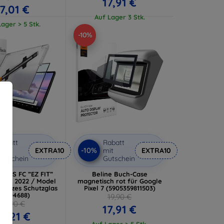
17,91 €
17,01 €
Auf Lager 3 Stk.
ager > 5 Stk.
-10%
abatt
Rabatt
-10%
it
EXTRA10
mit
EXTRA10
utschein
Gutschein
LASS FC ”EZ FIT”
Beline Buch-Case
el X 2022 / Model
magnetisch rot für Google
hwarzes Schutzglas
Pixel 7 (5905359811503)
AGL04688)
19,90 €
36,90 €
17,91 €
3,21 €
Auf Lager > 5 Stk.