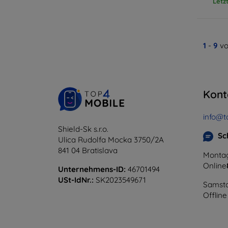
Letz
1
-
9
vo
Kont
info@t
Shield-Sk s.r.o.
Sc
Ulica Rudolfa Mocka 3750/2A
841 04 Bratislava
Montag
Online
Unternehmens-ID:
46701494
USt-IdNr.:
SK2023549671
Samsta
Offline