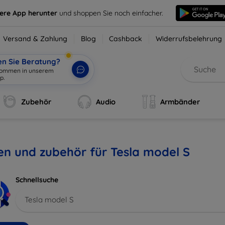
sere App herunter
und shoppen Sie noch einfacher.
Versand & Zahlung
Blog
Cashback
Widerrufsbelehrung
en Sie Beratung?
lkommen in unserem
p.
|
Zubehör
Audio
Armbänder
en und zubehör für Tesla model S
Schnellsuche
Tesla model S