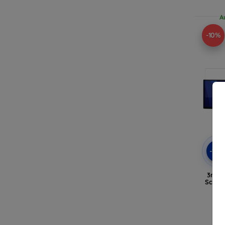
A
-10%
-10
3mk F
Schutz
A