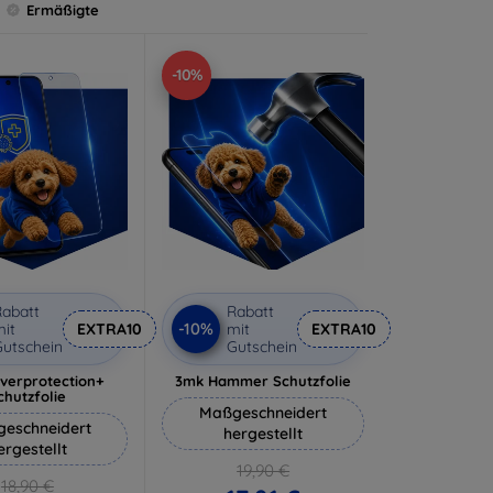
Ermäßigte
-10%
abatt
Rabatt
-10%
it
EXTRA10
mit
EXTRA10
utschein
Gutschein
lverprotection+
3mk Hammer Schutzfolie
chutzfolie
Maßgeschneidert
eschneidert
hergestellt
ergestellt
19,90 €
18,90 €