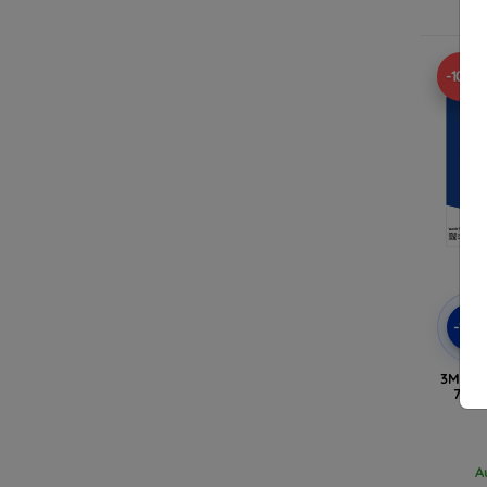
A
-10%
-10
3MK Fo
7 Fu
A