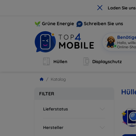
×
Laden Sie un
Grüne Energie
Schreiben Sie uns
Benötig
Hallo, wil
Online-Sho
Hüllen
Displayschutz
Katalog
Hüll
FILTER
Lieferstatus
Hersteller