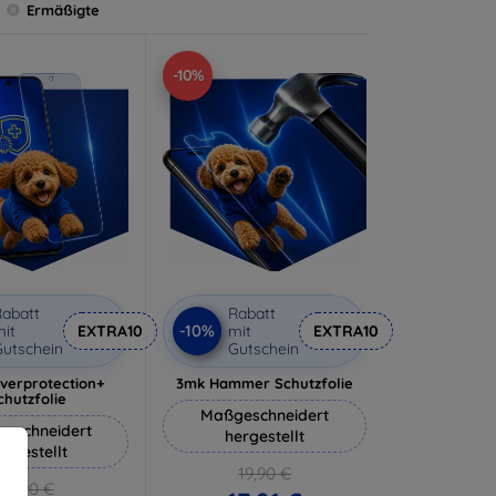
Ermäßigte
-10%
abatt
Rabatt
-10%
it
EXTRA10
mit
EXTRA10
utschein
Gutschein
lverprotection+
3mk Hammer Schutzfolie
chutzfolie
Maßgeschneidert
eschneidert
hergestellt
ergestellt
19,90 €
18,90 €