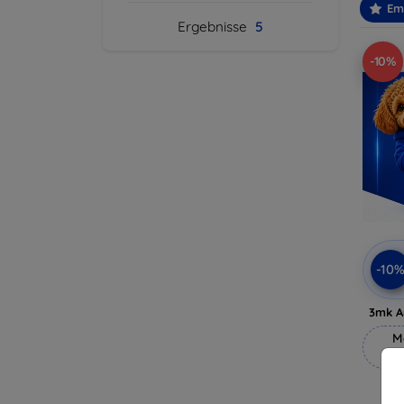
Em
Ergebnisse
5
-10%
-10
3mk A
M