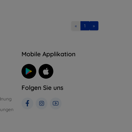
«
1
»
n
Mobile Applikation
Folgen Sie uns
dnung
gungen