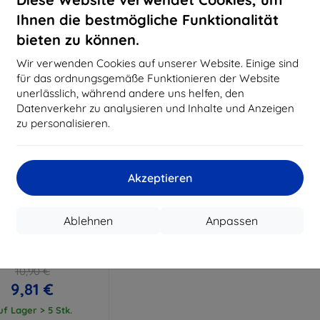
15,21 €
11,61 €
Ihnen die bestmögliche Funktionalität
uf Lager > 5 Stk.
Auf Lager > 5 Stk.
Auf L
bieten zu können.
Wir verwenden Cookies auf unserer Website. Einige sind
für das ordnungsgemäße Funktionieren der Website
unerlässlich, während andere uns helfen, den
Datenverkehr zu analysieren und Inhalte und Anzeigen
zu personalisieren.
Akzeptieren
Rabatt
%
mit
EXTRA10
Ablehnen
Anpassen
Gutschein
lia ARC Huawei Band
llscreen Schutzfolie
10,90 €
9,81 €
uf Lager > 5 Stk.