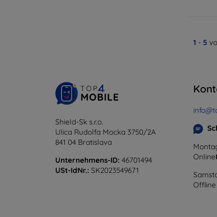
1
-
5
vo
Kont
info@t
Shield-Sk s.r.o.
Sc
Ulica Rudolfa Mocka 3750/2A
841 04 Bratislava
Montag
Online
Unternehmens-ID:
46701494
USt-IdNr.:
SK2023549671
Samsta
Offline