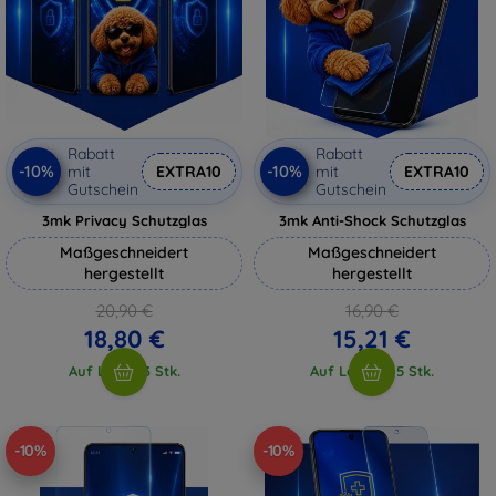
Rabatt
Rabatt
-10%
-10%
mit
EXTRA10
mit
EXTRA10
Gutschein
Gutschein
3mk Privacy Schutzglas
3mk Anti-Shock Schutzglas
Maßgeschneidert
Maßgeschneidert
hergestellt
hergestellt
20,90 €
16,90 €
18,80 €
15,21 €
Auf Lager 3 Stk.
Auf Lager > 5 Stk.
-10%
-10%