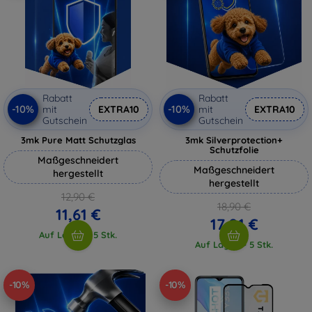
Rabatt
Rabatt
-10%
-10%
mit
EXTRA10
mit
EXTRA10
Gutschein
Gutschein
3mk Pure Matt Schutzglas
3mk Silverprotection+
Schutzfolie
Maßgeschneidert
Maßgeschneidert
hergestellt
hergestellt
12,90 €
18,90 €
11,61 €
17,01 €
Auf Lager > 5 Stk.
Auf Lager > 5 Stk.
-10%
-10%