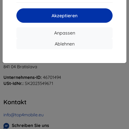
«
1
»
Akzeptieren
Anpassen
Ablehnen
Shield-Sk s.r.o.
Ulica Rudolfa Mocka 3750/2A
841 04 Bratislava
Unternehmens-ID:
46701494
USt-IdNr.:
SK2023549671
Kontakt
info@top4mobile.eu
Schreiben Sie uns