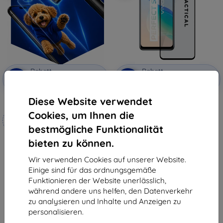
Rabatt
Rabatt
-10%
-10%
mit
EXTRA10
mit
EXTRA10
Gutschein
Gutschein
Diese Website verwendet
3mk Hammer Schutzfolie
Tactical Glass Shield 5D für Vivo
Y33s/Y21/Y21s schwarz
Cookies, um Ihnen die
Maßgeschneidert
(57983106782)
11,90 €
hergestellt
bestmögliche Funktionalität
10,71 €
bieten zu können.
19,90 €
Auf Lager > 5 Stk.
17,91 €
Wir verwenden Cookies auf unserer Website.
Auf Lager 4 Stk.
Einige sind für das ordnungsgemäße
Funktionieren der Website unerlässlich,
während andere uns helfen, den Datenverkehr
zu analysieren und Inhalte und Anzeigen zu
personalisieren.
1
-
6
vom ganzen
6
.