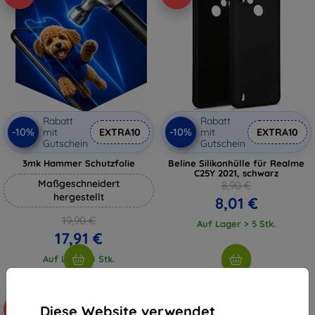
Rabatt
Rabatt
-10%
-10%
mit
EXTRA10
mit
EXTRA10
Gutschein
Gutschein
3mk Hammer Schutzfolie
Beline Silikonhülle für Realme
C25Y 2021, schwarz
Maßgeschneidert
8,90 €
hergestellt
8,01 €
19,90 €
Auf Lager > 5 Stk.
17,91 €
Auf Lager 4 Stk.
Diese Website verwendet
-10%