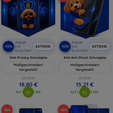
Rabatt
Rabatt
-10%
-10%
mit
EXTRA10
mit
EXTRA10
Gutschein
Gutschein
3mk Privacy Schutzglas
3mk Anti-Shock Schutzglas
Maßgeschneidert
Maßgeschneidert
hergestellt
hergestellt
20,90 €
16,90 €
18,80 €
15,21 €
Auf Lager 3 Stk.
Auf Lager > 5 Stk.
-10%
-10%