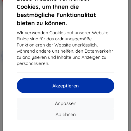
Cookies, um Ihnen die
bestmögliche Funktionalität
bieten zu können.
Wir verwenden Cookies auf unserer Website.
Einige sind für das ordnungsgemäße
Funktionieren der Website unerlässlich,
Rabatt
während andere uns helfen, den Datenverkehr
-10%
mit
EXTRA10
zu analysieren und Inhalte und Anzeigen zu
Gutschein
personalisieren.
Beline Case Book Magnetic
Realme C25Y 2021 schwarz
8,90 €
8,01 €
Akzeptieren
Auf Lager 2 Stk.
Anpassen
Ablehnen