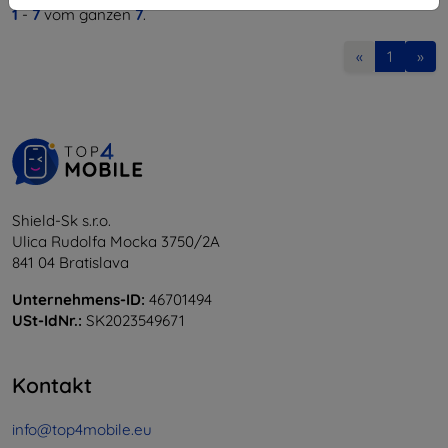
1
-
7
vom ganzen
7
.
«
1
»
Shield-Sk s.r.o.
Ulica Rudolfa Mocka 3750/2A
841 04 Bratislava
Unternehmens-ID:
46701494
USt-IdNr.:
SK2023549671
Kontakt
info@top4mobile.eu