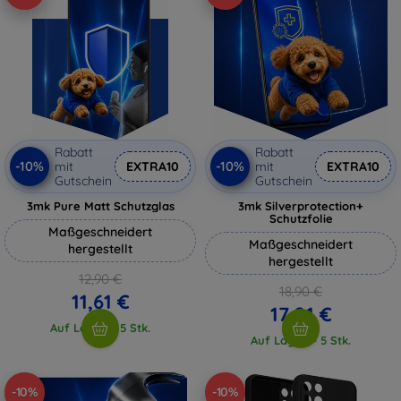
Rabatt
Rabatt
-10%
-10%
mit
EXTRA10
mit
EXTRA10
Gutschein
Gutschein
3mk Pure Matt Schutzglas
3mk Silverprotection+
Schutzfolie
Maßgeschneidert
Maßgeschneidert
hergestellt
hergestellt
12,90 €
18,90 €
11,61 €
17,01 €
Auf Lager > 5 Stk.
Auf Lager > 5 Stk.
-10%
-10%