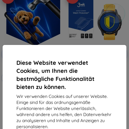
Rabatt
Rabatt
-10%
-10%
mit
EXTRA10
mit
EXTRA10
Gutschein
Gutschein
Diese Website verwendet
3mk Hammer Schutzfolie
3MK FlexibleGlass hybrides
Cookies, um Ihnen die
Schutzglas für Xiaomi Watch S1
Maßgeschneidert
Active
bestmögliche Funktionalität
10,90 €
hergestellt
9,81 €
bieten zu können.
19,90 €
Auf Lager > 5 Stk.
17,91 €
Wir verwenden Cookies auf unserer Website.
Einige sind für das ordnungsgemäße
Auf Lager 4 Stk.
Funktionieren der Website unerlässlich,
während andere uns helfen, den Datenverkehr
zu analysieren und Inhalte und Anzeigen zu
personalisieren.