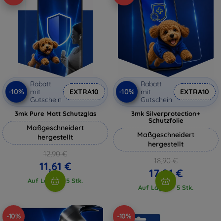
Rabatt
Rabatt
-10%
-10%
mit
EXTRA10
mit
EXTRA10
Gutschein
Gutschein
3mk Pure Matt Schutzglas
3mk Silverprotection+
Schutzfolie
Maßgeschneidert
Maßgeschneidert
hergestellt
hergestellt
12,90 €
18,90 €
11,61 €
17,01 €
Auf Lager > 5 Stk.
Auf Lager > 5 Stk.
-10%
-10%