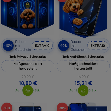
Rabatt
Rabatt
-10%
-10%
mit
EXTRA10
mit
EXTRA10
Gutschein
Gutschein
3mk Privacy Schutzglas
3mk Anti-Shock Schutzglas
Maßgeschneidert
Maßgeschneidert
hergestellt
hergestellt
20,90 €
16,90 €
18,80 €
15,21 €
Auf Lager 3 Stk.
Auf Lager > 5 Stk.
-10%
-10%