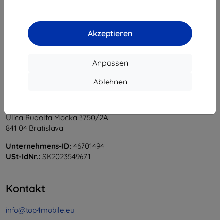
1
-
6
vom ganzen
6
.
«
1
»
Akzeptieren
Anpassen
Ablehnen
Shield-Sk s.r.o.
Ulica Rudolfa Mocka 3750/2A
841 04 Bratislava
Unternehmens-ID:
46701494
USt-IdNr.:
SK2023549671
Kontakt
info@top4mobile.eu