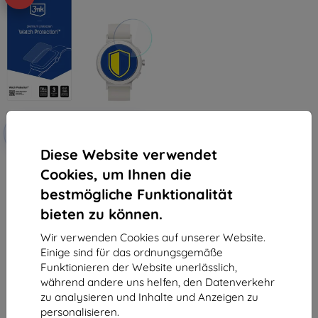
Rabatt
-10%
mit
EXTRA10
Gutschein
Diese Website verwendet
3mk Watch Protection
Cookies, um Ihnen die
FlexibleGlass Hybridglas für
Realme Watch S5
bestmögliche Funktionalität
10,90 €
9,81 €
bieten zu können.
Auf Lager > 5 Stk.
Wir verwenden Cookies auf unserer Website.
Einige sind für das ordnungsgemäße
Funktionieren der Website unerlässlich,
während andere uns helfen, den Datenverkehr
zu analysieren und Inhalte und Anzeigen zu
personalisieren.