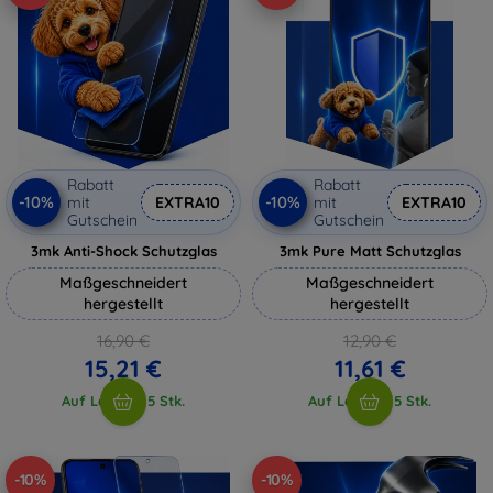
Rabatt
Rabatt
-10%
-10%
mit
EXTRA10
mit
EXTRA10
Gutschein
Gutschein
3mk Anti-Shock Schutzglas
3mk Pure Matt Schutzglas
Maßgeschneidert
Maßgeschneidert
hergestellt
hergestellt
16,90 €
12,90 €
15,21 €
11,61 €
Auf Lager > 5 Stk.
Auf Lager > 5 Stk.
-10%
-10%