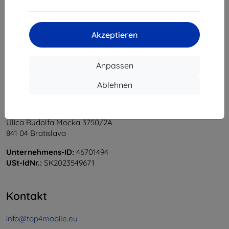
1
-
5
vom ganzen
5
.
«
1
»
Akzeptieren
Anpassen
Ablehnen
Shield-Sk s.r.o.
Ulica Rudolfa Mocka 3750/2A
841 04 Bratislava
Unternehmens-ID:
46701494
USt-IdNr.:
SK2023549671
Kontakt
info@top4mobile.eu