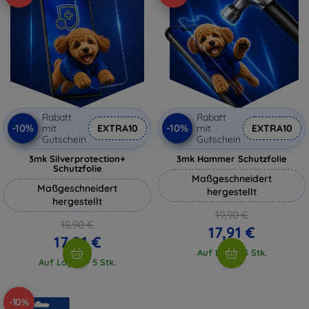
Rabatt
Rabatt
-10%
-10%
mit
EXTRA10
mit
EXTRA10
Gutschein
Gutschein
3mk Silverprotection+
3mk Hammer Schutzfolie
Schutzfolie
Maßgeschneidert
Maßgeschneidert
hergestellt
hergestellt
19,90 €
18,90 €
17,91 €
17,01 €
Auf Lager 3 Stk.
Auf Lager > 5 Stk.
-10%