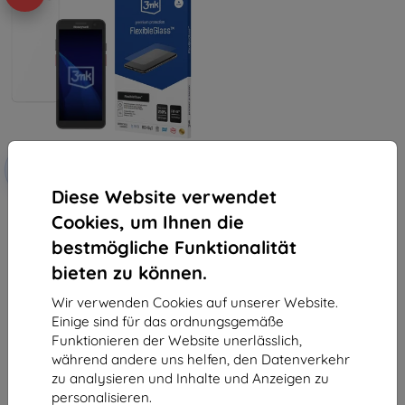
Rabatt
-10%
mit
EXTRA10
Gutschein
Diese Website verwendet
3mk FlexibleGlass
Cookies, um Ihnen die
Hybridschutzglas für Honeywell
CT37
bestmögliche Funktionalität
10,90 €
9,81 €
bieten zu können.
Auf Lager > 5 Stk.
Wir verwenden Cookies auf unserer Website.
Einige sind für das ordnungsgemäße
Funktionieren der Website unerlässlich,
während andere uns helfen, den Datenverkehr
zu analysieren und Inhalte und Anzeigen zu
personalisieren.