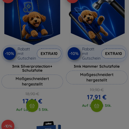
Rabatt
Rabatt
-10%
-10%
mit
EXTRA10
mit
EXTRA10
Gutschein
Gutschein
3mk Silverprotection+
3mk Hammer Schutzfolie
Schutzfolie
Maßgeschneidert
Maßgeschneidert
hergestellt
hergestellt
19,90 €
18,90 €
17,91 €
17,01 €
Auf Lager 4 Stk.
Auf Lager > 5 Stk.
-10%