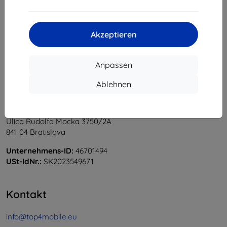
1
-
5
vom ganzen
5
.
«
1
»
Akzeptieren
Anpassen
Ablehnen
Shield-Sk s.r.o.
Ulica Rudolfa Mocka 3750/2A
841 04 Bratislava
Unternehmens-ID:
46701494
USt-IdNr.:
SK2023549671
Kontakt
info@top4mobile.eu