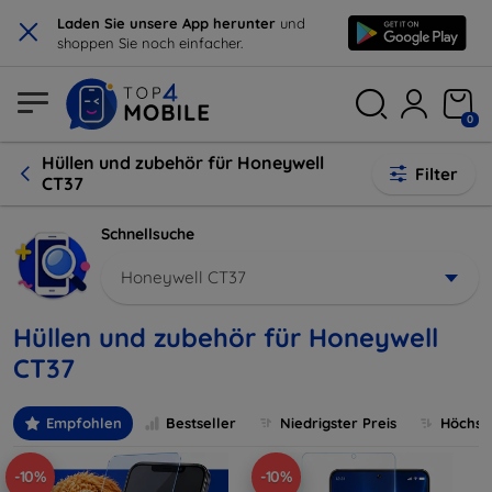
×
Laden Sie unsere App herunter
und
shoppen Sie noch einfacher.
0
Hüllen und zubehör für Honeywell
Filter
CT37
Schnellsuche
Honeywell CT37
Hüllen und zubehör für Honeywell
CT37
Empfohlen
Bestseller
Niedrigster Preis
Höchste
-10%
-10%