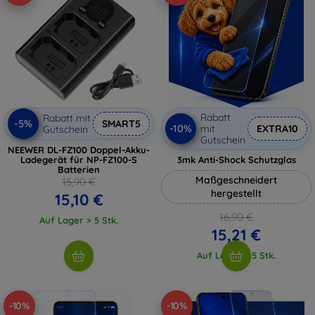
Rabatt
Rabatt mit
-5%
SMART5
-10%
mit
EXTRA10
Gutschein
Gutschein
NEEWER DL-FZ100 Doppel-Akku-
Ladegerät für NP-FZ100-S
3mk Anti-Shock Schutzglas
Batterien
Maßgeschneidert
15,90 €
hergestellt
15,10 €
16,90 €
Auf Lager > 5 Stk.
15,21 €
Auf Lager > 5 Stk.
-10%
-10%