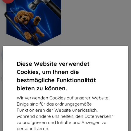
Rabatt
-10%
mit
EXTRA10
Gutschein
Diese Website verwendet
3mk Hammer Schutzfolie
Cookies, um Ihnen die
Maßgeschneidert
bestmögliche Funktionalität
hergestellt
bieten zu können.
19,90 €
17,91 €
Wir verwenden Cookies auf unserer Website.
Einige sind für das ordnungsgemäße
Auf Lager 4 Stk.
Funktionieren der Website unerlässlich,
während andere uns helfen, den Datenverkehr
zu analysieren und Inhalte und Anzeigen zu
personalisieren.