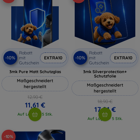
Rabatt
Rabatt
-10%
-10%
mit
EXTRA10
mit
EXTRA10
Gutschein
Gutschein
3mk Pure Matt Schutzglas
3mk Silverprotection+
Schutzfolie
Maßgeschneidert
Maßgeschneidert
hergestellt
hergestellt
12,90 €
18,90 €
11,61 €
17,01 €
Auf Lager > 5 Stk.
Auf Lager > 5 Stk.
-10%