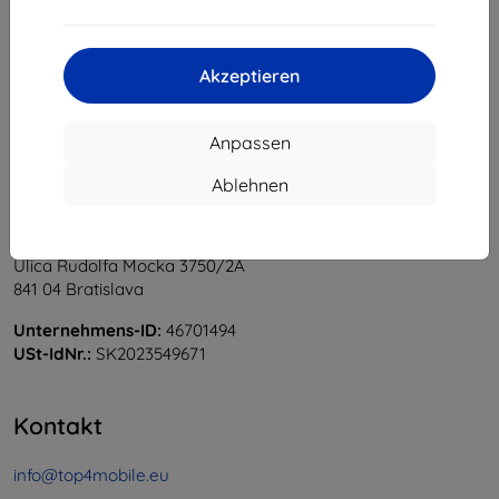
1
-
5
vom ganzen
5
.
«
1
»
Akzeptieren
Anpassen
Ablehnen
Shield-Sk s.r.o.
Ulica Rudolfa Mocka 3750/2A
841 04 Bratislava
Unternehmens-ID:
46701494
USt-IdNr.:
SK2023549671
Kontakt
info@top4mobile.eu