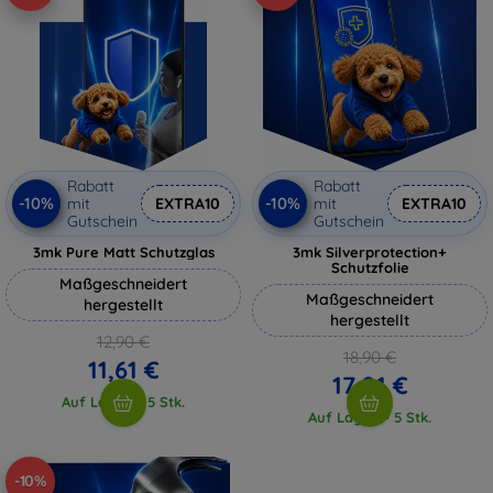
Rabatt
Rabatt
-10%
-10%
mit
EXTRA10
mit
EXTRA10
Gutschein
Gutschein
3mk Pure Matt Schutzglas
3mk Silverprotection+
Schutzfolie
Maßgeschneidert
Maßgeschneidert
hergestellt
hergestellt
12,90 €
18,90 €
11,61 €
17,01 €
Auf Lager > 5 Stk.
Auf Lager > 5 Stk.
-10%