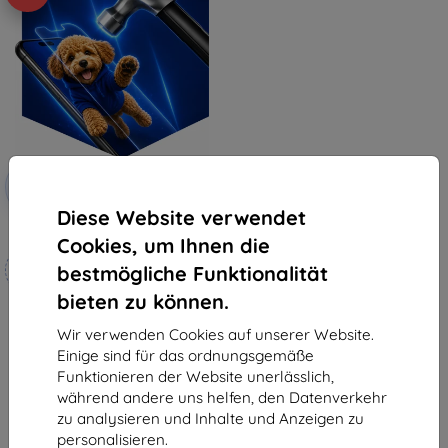
Rabatt
-10%
mit
EXTRA10
Gutschein
Diese Website verwendet
3mk Hammer Schutzfolie
Cookies, um Ihnen die
Maßgeschneidert
bestmögliche Funktionalität
hergestellt
bieten zu können.
19,90 €
17,91 €
Wir verwenden Cookies auf unserer Website.
Einige sind für das ordnungsgemäße
Auf Lager 4 Stk.
Funktionieren der Website unerlässlich,
während andere uns helfen, den Datenverkehr
zu analysieren und Inhalte und Anzeigen zu
personalisieren.