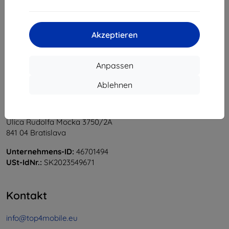
1
-
5
vom ganzen
5
.
«
1
»
Akzeptieren
Anpassen
Ablehnen
Shield-Sk s.r.o.
Ulica Rudolfa Mocka 3750/2A
841 04 Bratislava
Unternehmens-ID:
46701494
USt-IdNr.:
SK2023549671
Kontakt
info@top4mobile.eu