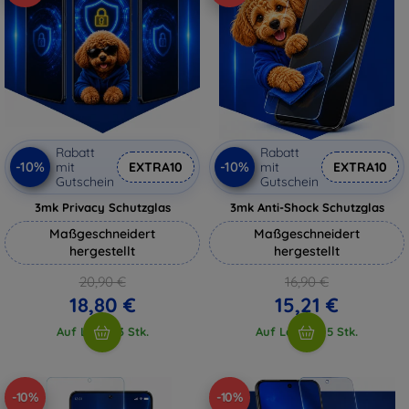
Rabatt
Rabatt
-10%
-10%
mit
EXTRA10
mit
EXTRA10
Gutschein
Gutschein
3mk Privacy Schutzglas
3mk Anti-Shock Schutzglas
Maßgeschneidert
Maßgeschneidert
hergestellt
hergestellt
20,90 €
16,90 €
18,80 €
15,21 €
Auf Lager 3 Stk.
Auf Lager > 5 Stk.
-10%
-10%