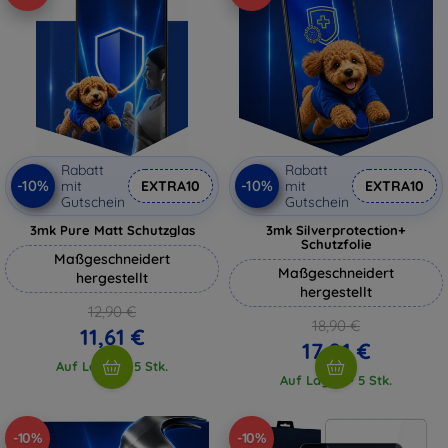
Rabatt
Rabatt
-10%
-10%
mit
EXTRA10
mit
EXTRA10
Gutschein
Gutschein
3mk Pure Matt Schutzglas
3mk Silverprotection+
Schutzfolie
Maßgeschneidert
Maßgeschneidert
hergestellt
hergestellt
12,90 €
18,90 €
11,61 €
17,01 €
Auf Lager > 5 Stk.
Auf Lager > 5 Stk.
-10%
-10%