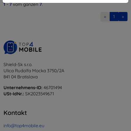
1
-
7
vom ganzen
7
.
«
1
»
Shield-Sk s.r.o.
Ulica Rudolfa Mocka 3750/2A
841 04 Bratislava
Unternehmens-ID:
46701494
USt-IdNr.:
SK2023549671
Kontakt
info@top4mobile.eu