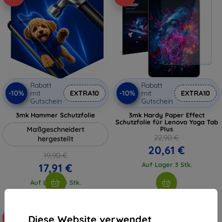
Rabatt
Rabatt
-10%
-10%
mit
EXTRA10
mit
EXTRA10
Gutschein
Gutschein
3mk Hammer Schutzfolie
3mk Hardy Paper Effect
Schutzfolie für Lenovo Yoga Tab
Maßgeschneidert
Plus
22,90 €
hergestellt
20,61 €
19,90 €
Auf Lager 3 Stk.
17,91 €
Auf Lager 4 Stk.
Diese Website verwendet
-10%