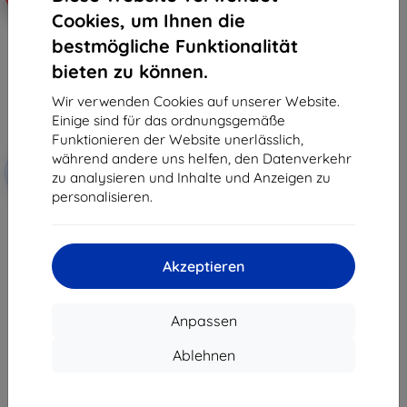
Cookies, um Ihnen die
bestmögliche Funktionalität
bieten zu können.
Wir verwenden Cookies auf unserer Website.
Einige sind für das ordnungsgemäße
Funktionieren der Website unerlässlich,
Rabatt
während andere uns helfen, den Datenverkehr
-10%
mit
EXTRA10
zu analysieren und Inhalte und Anzeigen zu
Gutschein
personalisieren.
3mk Hardy Fusion Hybrid
gehärtetes Schutzglas für
Lenovo Yoga Tab Plus
29,90 €
Akzeptieren
26,92 €
Auf Lager > 5 Stk.
Anpassen
Ablehnen