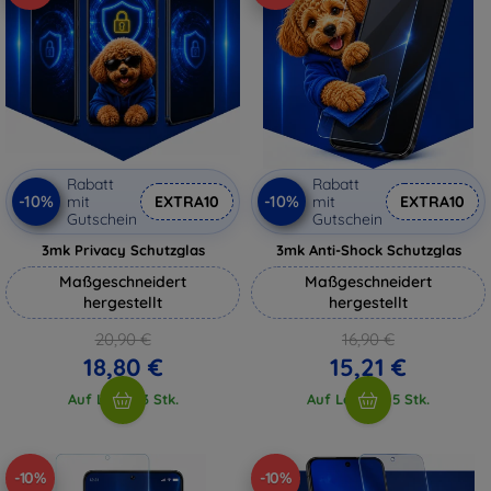
Rabatt
Rabatt
-10%
-10%
mit
EXTRA10
mit
EXTRA10
Gutschein
Gutschein
3mk Privacy Schutzglas
3mk Anti-Shock Schutzglas
Maßgeschneidert
Maßgeschneidert
hergestellt
hergestellt
20,90 €
16,90 €
18,80 €
15,21 €
Auf Lager 3 Stk.
Auf Lager > 5 Stk.
-10%
-10%