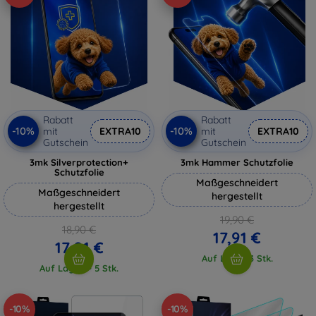
Rabatt
Rabatt
-10%
-10%
mit
EXTRA10
mit
EXTRA10
Gutschein
Gutschein
3mk Silverprotection+
3mk Hammer Schutzfolie
Schutzfolie
Maßgeschneidert
Maßgeschneidert
hergestellt
hergestellt
19,90 €
18,90 €
17,91 €
17,01 €
Auf Lager 3 Stk.
Auf Lager > 5 Stk.
-10%
-10%