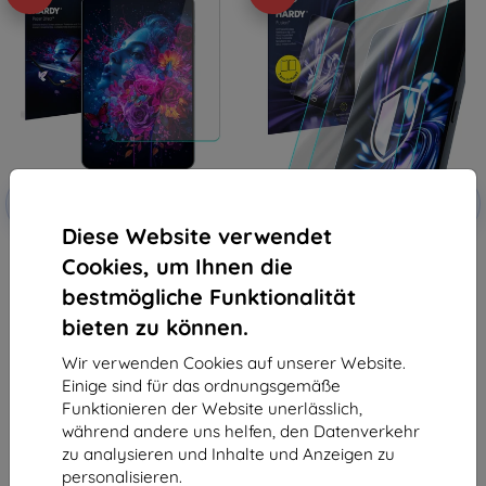
Rabatt
Rabatt
-10%
-10%
mit
EXTRA10
mit
EXTRA10
Gutschein
Gutschein
Diese Website verwendet
3mk Hardy Paper Effect
3mk Hardy Fusion Hybrid
Cookies, um Ihnen die
Schutzfolie für Samsung Galaxy
Panzerglas für Samsung Galaxy
Tab S6 Lite 2020/2022
Tab S6 Lite 2022
bestmögliche Funktionalität
18,90 €
24,89 €
17,01 €
22,41 €
bieten zu können.
Auf Lager > 5 Stk.
Auf Lager > 5 Stk.
Wir verwenden Cookies auf unserer Website.
Einige sind für das ordnungsgemäße
Funktionieren der Website unerlässlich,
während andere uns helfen, den Datenverkehr
zu analysieren und Inhalte und Anzeigen zu
personalisieren.