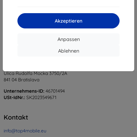
1
-
6
vom ganzen
6
.
«
1
»
Akzeptieren
Anpassen
Ablehnen
Shield-Sk s.r.o.
Ulica Rudolfa Mocka 3750/2A
841 04 Bratislava
Unternehmens-ID:
46701494
USt-IdNr.:
SK2023549671
Kontakt
info@top4mobile.eu