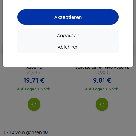
Akzeptieren
Anpassen
Rabatt
Rabatt
Ablehnen
-10%
-10%
mit
EXTRA10
mit
EXTRA10
Gutschein
Gutschein
3mk 1UP Schutzfolie für Vivo
3mk FlexibleGlass Hybrid
X300 FE
Schutzglas für Vivo X300 FE
21,90 €
10,90 €
19,71 €
9,81 €
Auf Lager > 5 Stk.
Auf Lager > 5 Stk.
1
-
10
vom ganzen
10
.