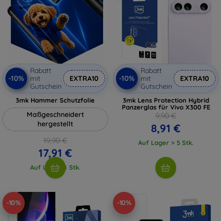
Rabatt
Rabatt
-10%
-10%
mit
EXTRA10
mit
EXTRA10
Gutschein
Gutschein
3mk Hammer Schutzfolie
3mk Lens Protection Hybrid
Panzerglas für Vivo X300 FE
Maßgeschneidert
9,90 €
hergestellt
8,91 €
19,90 €
Auf Lager > 5 Stk.
17,91 €
Auf Lager 4 Stk.
-10%
-10%