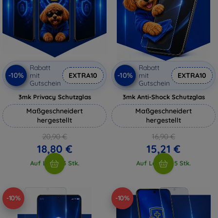
Rabatt
Rabatt
-10%
-10%
mit
EXTRA10
mit
EXTRA10
Gutschein
Gutschein
3mk Privacy Schutzglas
3mk Anti-Shock Schutzglas
Maßgeschneidert
Maßgeschneidert
hergestellt
hergestellt
20,90 €
16,90 €
18,80 €
15,21 €
Auf Lager 3 Stk.
Auf Lager > 5 Stk.
-10%
-10%