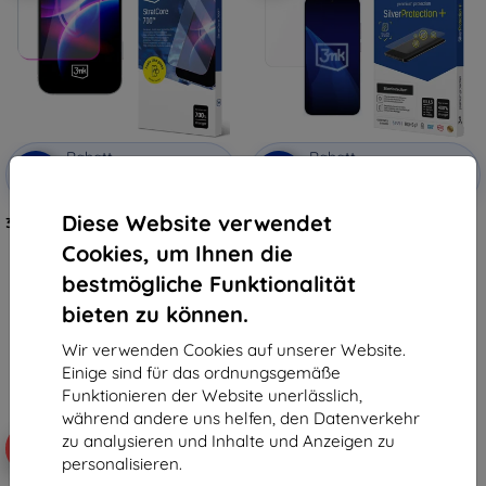
Rabatt
Rabatt
-10%
-10%
mit
EXTRA10
mit
EXTRA10
Gutschein
Gutschein
Diese Website verwendet
3mk StratCore700 Schutzfolie für
3mk SilverProtection+
Vivo X300 FE
Schutzfolie für Vivo X300 FE
Cookies, um Ihnen die
22,90 €
12,90 €
20,61 €
11,61 €
bestmögliche Funktionalität
bieten zu können.
Auf Lager > 5 Stk.
Auf Lager > 5 Stk.
Wir verwenden Cookies auf unserer Website.
Einige sind für das ordnungsgemäße
Funktionieren der Website unerlässlich,
während andere uns helfen, den Datenverkehr
zu analysieren und Inhalte und Anzeigen zu
-10%
-10%
personalisieren.