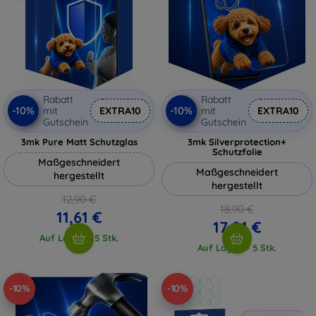
Rabatt
Rabatt
-10%
-10%
mit
EXTRA10
mit
EXTRA10
Gutschein
Gutschein
3mk Pure Matt Schutzglas
3mk Silverprotection+
Schutzfolie
Maßgeschneidert
Maßgeschneidert
hergestellt
hergestellt
12,90 €
18,90 €
11,61 €
17,01 €
Auf Lager > 5 Stk.
Auf Lager > 5 Stk.
-10%
-10%