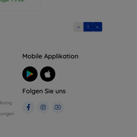
«
1
»
n
Mobile Applikation
Folgen Sie uns
dnung
gungen