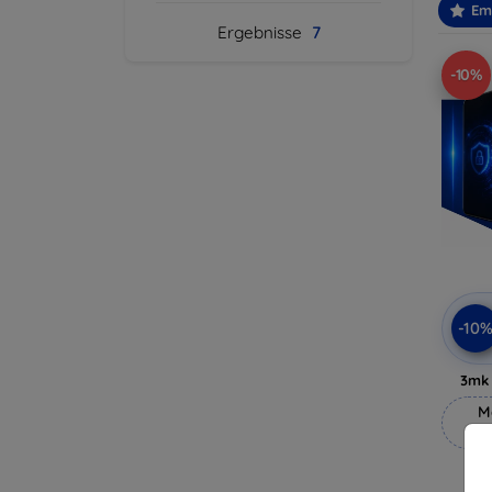
Em
Ergebnisse
7
-10%
-10
3mk 
M