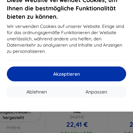
18,80 €
15,21 €
Ihnen die bestmögliche Funktionalität
Auf Lager 3 Stk.
Auf Lager > 5 Stk.
Auf L
bieten zu können.
-10%
-10%
Wir verwenden Cookies auf unserer Website. Einige sind
für das ordnungsgemäße Funktionieren der Website
unerlässlich, während andere uns helfen, den
Datenverkehr zu analysieren und Inhalte und Anzeigen
zu personalisieren.
Akzeptieren
Rabatt
Rabatt
R
%
-10%
-10%
mit
EXTRA10
mit
EXTRA10
m
Ablehnen
Anpassen
Gutschein
Gutschein
G
Hammer Schutzfolie
3mk Hardy Fusion Hybrid
3mk 
Schutzglas für Honor Pad
Schutzfo
aßgeschneidert
X8a
24,89 €
hergestellt
22,41 €
2
19,90 €
Auf Lager > 5 Stk.
Auf L