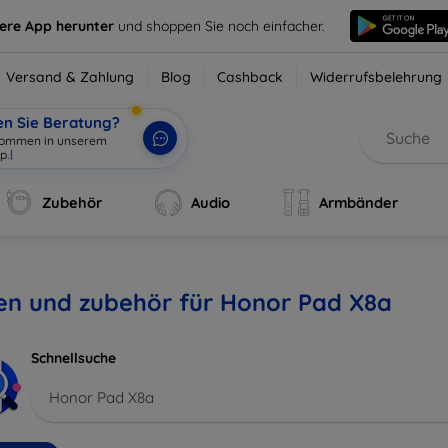
sere App herunter
und shoppen Sie noch einfacher.
Versand & Zahlung
Blog
Cashback
Widerrufsbelehrung
en Sie Beratung?
lkommen in unserem
p.
|
Zubehör
Audio
Armbänder
en und zubehör für Honor Pad X8a
Schnellsuche
Honor Pad X8a