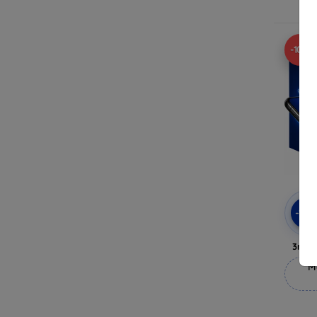
-10%
-10
3mk 
M