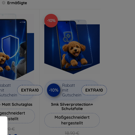
Ermäßigte
-10%
abatt
Rabatt
-10%
it
EXTRA10
mit
EXTRA10
utschein
Gutschein
 Matt Schutzglas
3mk Silverprotection+
Schutzfolie
eschneidert
Maßgeschneidert
ergestellt
hergestellt
12,90 €
18,90 €