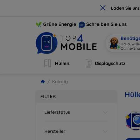
×
Laden Sie un
Grüne Energie
Schreiben Sie uns
Benötig
Hallo, wil
Online-Sho
Hüllen
Displayschutz
Katalog
Hüll
FILTER
Lieferstatus
Hersteller