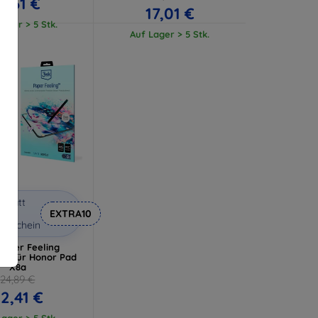
11,61 €
17,01 €
ager > 5 Stk.
Auf Lager > 5 Stk.
abatt
it
EXTRA10
utschein
Paper Feeling
lie für Honor Pad
X8a
24,89 €
2,41 €
ager > 5 Stk.