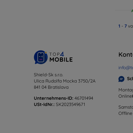
1
-
7
vo
Kont
info@t
Shield-Sk s.r.o.
Sc
Ulica Rudolfa Mocka 3750/2A
841 04 Bratislava
Montag
Online
Unternehmens-ID:
46701494
USt-IdNr.:
SK2023549671
Samsta
Offline