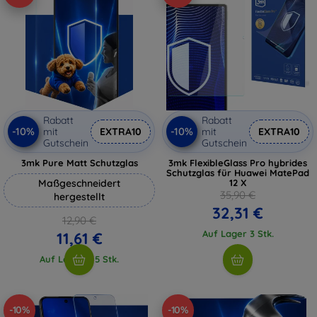
Rabatt
Rabatt
-10%
-10%
mit
EXTRA10
mit
EXTRA10
Gutschein
Gutschein
3mk Pure Matt Schutzglas
3mk FlexibleGlass Pro hybrides
Schutzglas für Huawei MatePad
Maßgeschneidert
12 X
35,90 €
hergestellt
32,31 €
12,90 €
Auf Lager 3 Stk.
11,61 €
Auf Lager > 5 Stk.
-10%
-10%