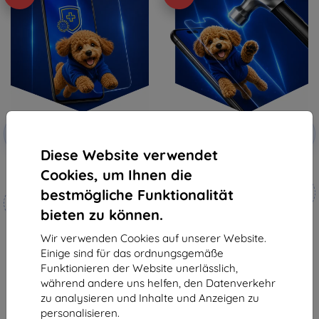
Rabatt
Rabatt
-10%
-10%
mit
EXTRA10
mit
EXTRA10
Gutschein
Gutschein
Diese Website verwendet
3mk Silverprotection+
3mk Hammer Schutzfolie
Cookies, um Ihnen die
Schutzfolie
Maßgeschneidert
bestmögliche Funktionalität
Maßgeschneidert
hergestellt
hergestellt
bieten zu können.
19,90 €
18,90 €
17,91 €
Wir verwenden Cookies auf unserer Website.
17,01 €
Einige sind für das ordnungsgemäße
Auf Lager 4 Stk.
Funktionieren der Website unerlässlich,
Auf Lager > 5 Stk.
während andere uns helfen, den Datenverkehr
zu analysieren und Inhalte und Anzeigen zu
personalisieren.