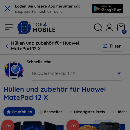
×
Laden Sie unsere App herunter
und
shoppen Sie noch einfacher.
0
Hüllen und zubehör für Huawei
Filter
MatePad 12 X
Schnellsuche
Huawei MatePad 12 X
Hüllen und zubehör für Huawei
MatePad 12 X
Empfohlen
Bestseller
Niedrigster Preis
Höchste
-10%
-10%