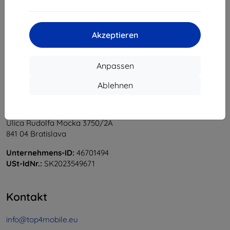
1
-
6
vom ganzen
6
.
«
1
»
Akzeptieren
Anpassen
Ablehnen
Shield-Sk s.r.o.
Ulica Rudolfa Mocka 3750/2A
841 04 Bratislava
Unternehmens-ID:
46701494
USt-IdNr.:
SK2023549671
Kontakt
info@top4mobile.eu