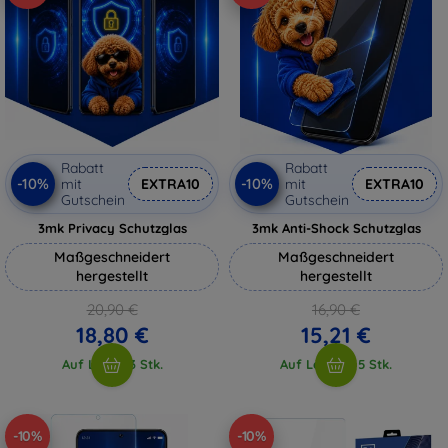
Rabatt
Rabatt
-10%
-10%
mit
EXTRA10
mit
EXTRA10
Gutschein
Gutschein
3mk Privacy Schutzglas
3mk Anti-Shock Schutzglas
Maßgeschneidert
Maßgeschneidert
hergestellt
hergestellt
20,90 €
16,90 €
18,80 €
15,21 €
Auf Lager 3 Stk.
Auf Lager > 5 Stk.
-10%
-10%