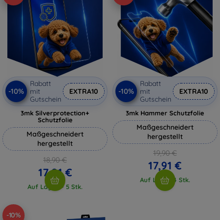
Rabatt
Rabatt
-10%
-10%
mit
EXTRA10
mit
EXTRA10
Gutschein
Gutschein
3mk Silverprotection+
3mk Hammer Schutzfolie
Schutzfolie
Maßgeschneidert
Maßgeschneidert
hergestellt
hergestellt
19,90 €
18,90 €
17,91 €
17,01 €
Auf Lager 4 Stk.
Auf Lager > 5 Stk.
-10%