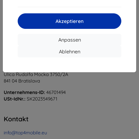
1
-
5
vom ganzen
5
.
«
1
»
Akzeptieren
Anpassen
Ablehnen
Shield-Sk s.r.o.
Ulica Rudolfa Mocka 3750/2A
841 04 Bratislava
Unternehmens-ID:
46701494
USt-IdNr.:
SK2023549671
Kontakt
info@top4mobile.eu