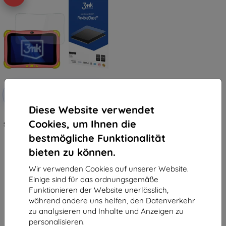
Rabatt
-10%
mit
EXTRA10
Gutschein
Diese Website verwendet
3mk FlexibleGlass hybrides
Cookies, um Ihnen die
Schutzglas für Kruger&Matz FUN
808
bestmögliche Funktionalität
15,90 €
14,30 €
bieten zu können.
Auf Lager > 5 Stk.
Wir verwenden Cookies auf unserer Website.
Einige sind für das ordnungsgemäße
Funktionieren der Website unerlässlich,
während andere uns helfen, den Datenverkehr
zu analysieren und Inhalte und Anzeigen zu
personalisieren.