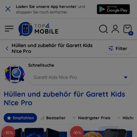
×
Laden Sie unsere App herunter
und
shoppen Sie noch einfacher.
0
Hüllen und zubehör für Garett Kids
Filter
N!ce Pro
Schnellsuche
Garett Kids N!ce Pro
Hüllen und zubehör für Garett Kids
N!ce Pro
Empfohlen
Bestseller
Niedrigster Preis
Höchste
-10%
-10%