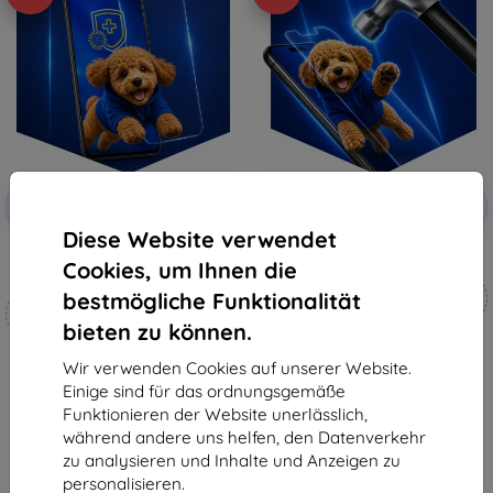
Rabatt
Rabatt
-10%
-10%
mit
EXTRA10
mit
EXTRA10
Gutschein
Gutschein
Diese Website verwendet
3mk Silverprotection+
3mk Hammer Schutzfolie
Cookies, um Ihnen die
Schutzfolie
Maßgeschneidert
bestmögliche Funktionalität
Maßgeschneidert
hergestellt
hergestellt
bieten zu können.
19,90 €
18,90 €
17,91 €
Wir verwenden Cookies auf unserer Website.
17,01 €
Einige sind für das ordnungsgemäße
Auf Lager 4 Stk.
Funktionieren der Website unerlässlich,
Auf Lager > 5 Stk.
während andere uns helfen, den Datenverkehr
zu analysieren und Inhalte und Anzeigen zu
personalisieren.