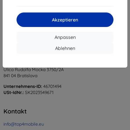
1
-
6
vom ganzen
6
.
«
1
»
Akzeptieren
Anpassen
Ablehnen
Shield-Sk s.r.o.
Ulica Rudolfa Mocka 3750/2A
841 04 Bratislava
Unternehmens-ID:
46701494
USt-IdNr.:
SK2023549671
Kontakt
info@top4mobile.eu