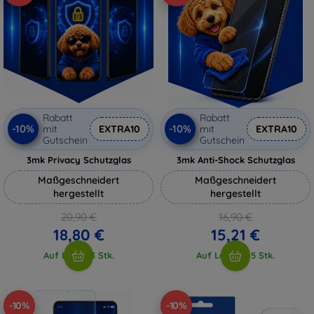
Rabatt
Rabatt
-10%
-10%
mit
EXTRA10
mit
EXTRA10
Gutschein
Gutschein
3mk Privacy Schutzglas
3mk Anti-Shock Schutzglas
Maßgeschneidert
Maßgeschneidert
hergestellt
hergestellt
20,90 €
16,90 €
18,80 €
15,21 €
Auf Lager 3 Stk.
Auf Lager > 5 Stk.
-10%
-10%