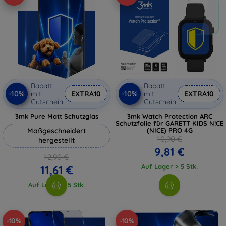
Rabatt
Rabatt
-10%
-10%
mit
EXTRA10
mit
EXTRA10
Gutschein
Gutschein
3mk Pure Matt Schutzglas
3mk Watch Protection ARC
Schutzfolie für GARETT KIDS N!CE
Maßgeschneidert
(NICE) PRO 4G
10,90 €
hergestellt
9,81 €
12,90 €
Auf Lager > 5 Stk.
11,61 €
Auf Lager > 5 Stk.
-10%
-10%