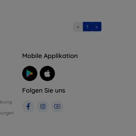
«
1
»
n
Mobile Applikation
Folgen Sie uns
dnung
gungen