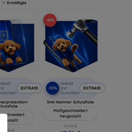
Ermäßigte
-10%
abatt
Rabatt
-10%
it
EXTRA10
mit
EXTRA10
utschein
Gutschein
lverprotection+
3mk Hammer Schutzfolie
chutzfolie
Maßgeschneidert
eschneidert
hergestellt
ergestellt
19,90 €
18,90 €