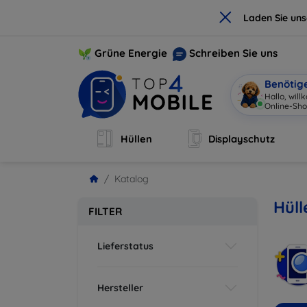
×
Laden Sie un
Grüne Energie
Schreiben Sie uns
Benötig
Hallo, wil
Online-Sho
Hüllen
Displayschutz
Katalog
Hüll
FILTER
Lieferstatus
Hersteller