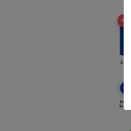
A
-10%
-10
3mk W
Schutz