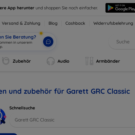
sere App herunter
und shoppen Sie noch einfacher.
Versand & Zahlung
Blog
Cashback
Widerrufsbelehrung
en Sie Beratung?
lkommen in unserem
p.
|
Zubehör
Audio
Armbänder
en und zubehör für Garett GRC Classic
Schnellsuche
Garett GRC Classic