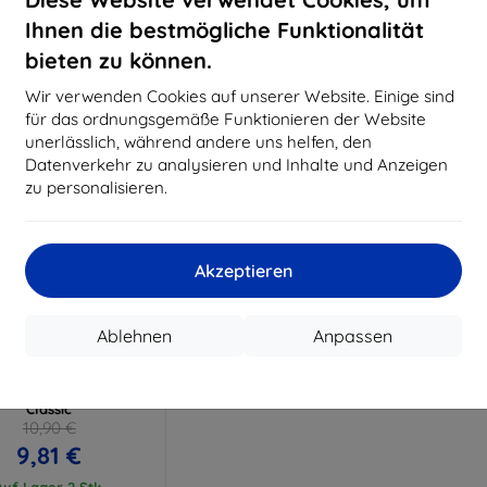
15,21 €
11,61 €
Ihnen die bestmögliche Funktionalität
uf Lager > 5 Stk.
Auf Lager > 5 Stk.
Auf L
bieten zu können.
Wir verwenden Cookies auf unserer Website. Einige sind
für das ordnungsgemäße Funktionieren der Website
unerlässlich, während andere uns helfen, den
Datenverkehr zu analysieren und Inhalte und Anzeigen
zu personalisieren.
Akzeptieren
Rabatt
%
mit
EXTRA10
Ablehnen
Anpassen
Gutschein
atch Protection ARC
folie für Garett GRC
Classic
10,90 €
9,81 €
Auf Lager 2 Stk.