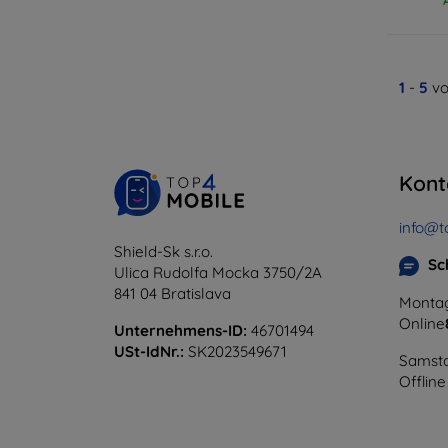
1
-
5
vo
Kont
info@t
Shield-Sk s.r.o.
Sc
Ulica Rudolfa Mocka 3750/2A
841 04 Bratislava
Montag
Online
Unternehmens-ID:
46701494
USt-IdNr.:
SK2023549671
Samsta
Offline