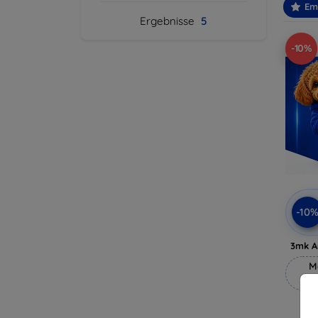
Em
Ergebnisse
5
-10%
-10
3mk A
M