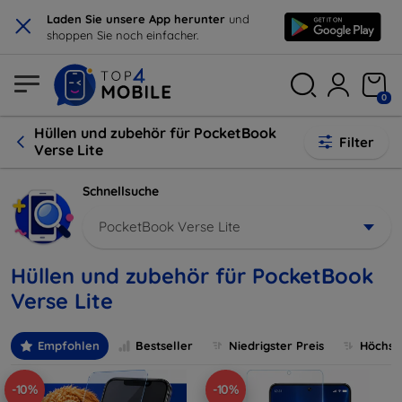
×
Laden Sie unsere App herunter
und
shoppen Sie noch einfacher.
0
Hüllen und zubehör für PocketBook
Filter
Verse Lite
Schnellsuche
PocketBook Verse Lite
Hüllen und zubehör für PocketBook
Verse Lite
Empfohlen
Bestseller
Niedrigster Preis
Höchste
-10%
-10%