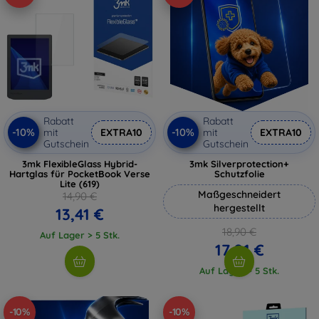
Rabatt
Rabatt
-10%
-10%
mit
EXTRA10
mit
EXTRA10
Gutschein
Gutschein
3mk FlexibleGlass Hybrid-
3mk Silverprotection+
Hartglas für PocketBook Verse
Schutzfolie
Lite (619)
Maßgeschneidert
14,90 €
hergestellt
13,41 €
18,90 €
Auf Lager > 5 Stk.
17,01 €
Auf Lager > 5 Stk.
-10%
-10%