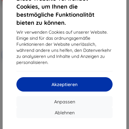
Cookies, um Ihnen die
bestmögliche Funktionalität
bieten zu können.
Wir verwenden Cookies auf unserer Website.
Einige sind für das ordnungsgemäße
Funktionieren der Website unerlässlich,
Rabatt
während andere uns helfen, den Datenverkehr
-10%
mit
EXTRA10
zu analysieren und Inhalte und Anzeigen zu
Gutschein
personalisieren.
3mk FlexibleGlass Pro Hybrid-
Hartglas für PocketBook Verse
Lite (619)
31,90 €
Akzeptieren
28,71 €
Auf Lager > 5 Stk.
Anpassen
Ablehnen