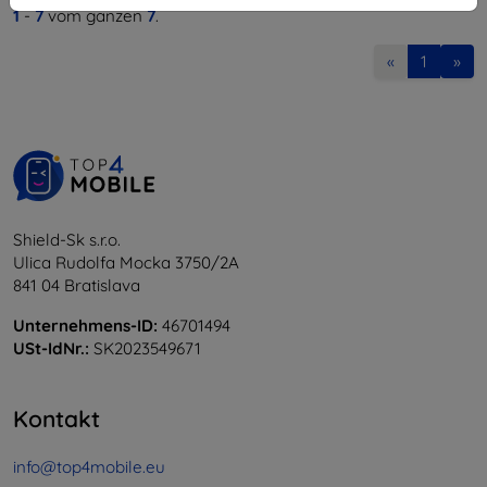
1
-
7
vom ganzen
7
.
«
1
»
Shield-Sk s.r.o.
Ulica Rudolfa Mocka 3750/2A
841 04 Bratislava
Unternehmens-ID:
46701494
USt-IdNr.:
SK2023549671
Kontakt
info@top4mobile.eu