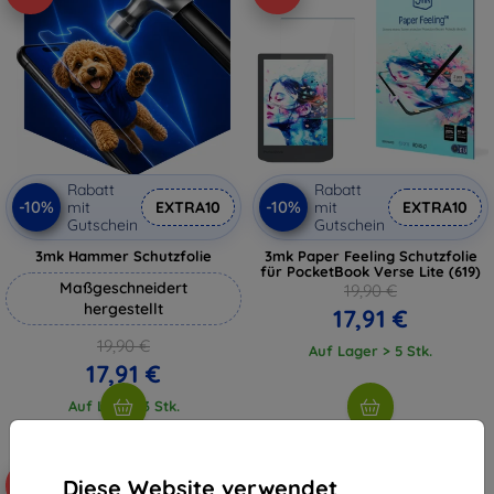
Rabatt
Rabatt
-10%
-10%
mit
EXTRA10
mit
EXTRA10
Gutschein
Gutschein
3mk Hammer Schutzfolie
3mk Paper Feeling Schutzfolie
für PocketBook Verse Lite (619)
Maßgeschneidert
19,90 €
hergestellt
17,91 €
19,90 €
Auf Lager > 5 Stk.
17,91 €
Auf Lager 3 Stk.
Diese Website verwendet
-10%