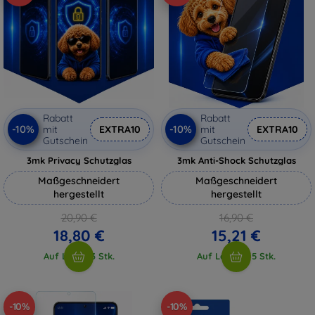
Rabatt
Rabatt
-10%
-10%
mit
EXTRA10
mit
EXTRA10
Gutschein
Gutschein
3mk Privacy Schutzglas
3mk Anti-Shock Schutzglas
Maßgeschneidert
Maßgeschneidert
hergestellt
hergestellt
20,90 €
16,90 €
18,80 €
15,21 €
Auf Lager 3 Stk.
Auf Lager > 5 Stk.
-10%
-10%