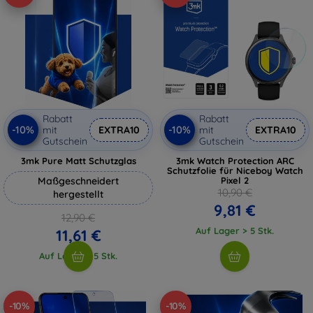
Rabatt
Rabatt
-10%
-10%
mit
EXTRA10
mit
EXTRA10
Gutschein
Gutschein
3mk Pure Matt Schutzglas
3mk Watch Protection ARC
Schutzfolie für Niceboy Watch
Maßgeschneidert
Pixel 2
10,90 €
hergestellt
9,81 €
12,90 €
Auf Lager > 5 Stk.
11,61 €
Auf Lager > 5 Stk.
-10%
-10%