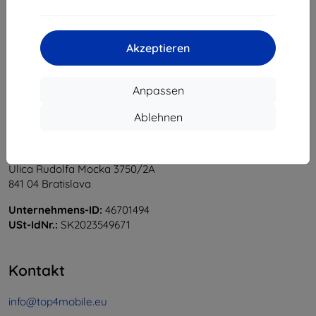
1
-
6
vom ganzen
6
.
«
1
»
Akzeptieren
Anpassen
Ablehnen
Shield-Sk s.r.o.
Ulica Rudolfa Mocka 3750/2A
841 04 Bratislava
Unternehmens-ID:
46701494
USt-IdNr.:
SK2023549671
Kontakt
info@top4mobile.eu