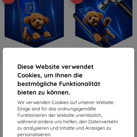
Rabatt
Rabatt
-10%
-10%
mit
EXTRA10
mit
EXTRA10
Gutschein
Gutschein
Diese Website verwendet
3mk Silverprotection+
3mk Hammer Schutzfolie
Cookies, um Ihnen die
Schutzfolie
Maßgeschneidert
bestmögliche Funktionalität
Maßgeschneidert
hergestellt
hergestellt
bieten zu können.
19,90 €
18,90 €
17,91 €
Wir verwenden Cookies auf unserer Website.
17,01 €
Einige sind für das ordnungsgemäße
Auf Lager 4 Stk.
Funktionieren der Website unerlässlich,
Auf Lager > 5 Stk.
während andere uns helfen, den Datenverkehr
zu analysieren und Inhalte und Anzeigen zu
personalisieren.