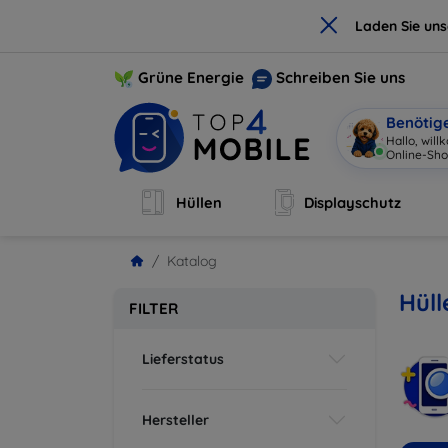
×
Laden Sie un
Grüne Energie
Schreiben Sie uns
Benötig
Hallo, wil
Online-Sho
Hüllen
Displayschutz
Katalog
Hüll
FILTER
Lieferstatus
Hersteller