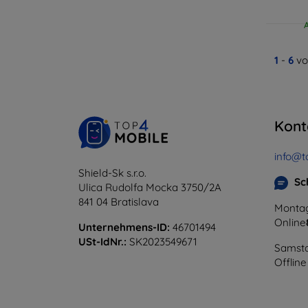
1
-
6
vo
Kont
info@t
Shield-Sk s.r.o.
Sc
Ulica Rudolfa Mocka 3750/2A
841 04 Bratislava
Montag
Online
Unternehmens-ID:
46701494
USt-IdNr.:
SK2023549671
Samsta
Offline