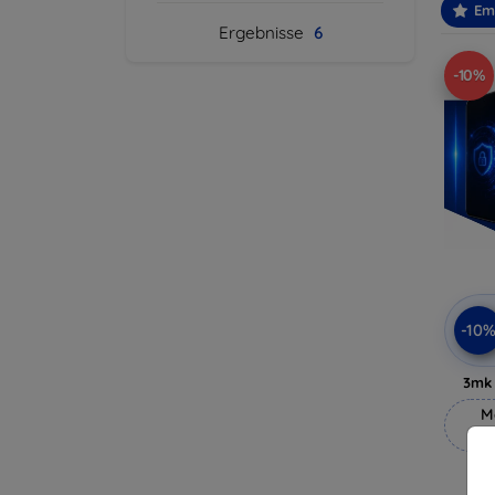
Em
Ergebnisse
6
-10%
-10
3mk 
M