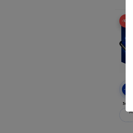
-10%
-10
3mk 
M