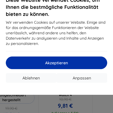
18,80 €
15,21 €
Ihnen die bestmögliche Funktionalität
Auf Lager 3 Stk.
Auf Lager > 5 Stk.
Auf L
bieten zu können.
-10%
Wir verwenden Cookies auf unserer Website. Einige sind
für das ordnungsgemäße Funktionieren der Website
unerlässlich, während andere uns helfen, den
Datenverkehr zu analysieren und Inhalte und Anzeigen
zu personalisieren.
Akzeptieren
Rabatt
Rabatt
%
-10%
mit
EXTRA10
mit
EXTRA10
Ablehnen
Anpassen
Gutschein
Gutschein
Hammer Schutzfolie
3mk Watch Protection ARC
Schutzfolie für Niceboy
aßgeschneidert
Watch 4
10,90 €
hergestellt
9,81 €
19,90 €
Auf Lager > 5 Stk.