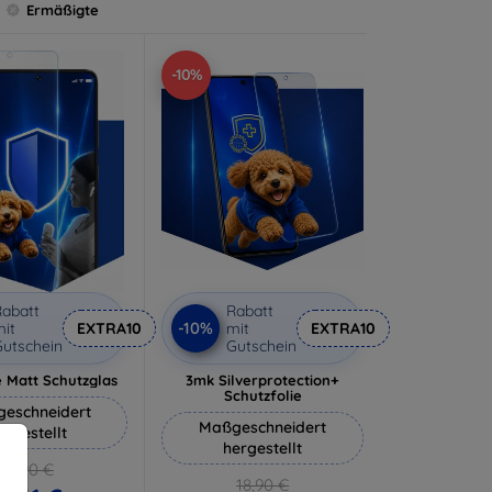
Ermäßigte
-10%
abatt
Rabatt
-10%
it
EXTRA10
mit
EXTRA10
utschein
Gutschein
 Matt Schutzglas
3mk Silverprotection+
Schutzfolie
eschneidert
Maßgeschneidert
ergestellt
hergestellt
12,90 €
18,90 €