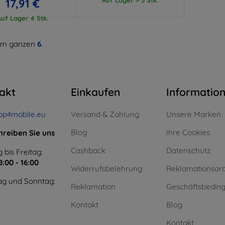
17,91 €
Auf Lager 4 Stk.
m ganzen
6
.
akt
Einkaufen
Informatio
op4mobile.eu
Versand & Zahlung
Unsere Marken
Blog
Ihre Cookies
hreiben Sie uns
Cashback
Datenschutz
 bis Freitag:
8:00 - 16:00
Widerrufsbelehrung
Reklamationsor
g und Sonntag:
Reklamation
Geschäftsbedin
Kontakt
Blog
Kontakt