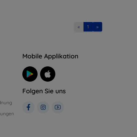
«
1
»
n
Mobile Applikation
Folgen Sie uns
dnung
gungen