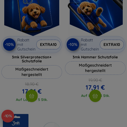
Rabatt
Rabatt
-10%
-10%
mit
EXTRA10
mit
EXTRA10
Gutschein
Gutschein
3mk Silverprotection+
3mk Hammer Schutzfolie
Schutzfolie
Maßgeschneidert
Maßgeschneidert
hergestellt
hergestellt
19,90 €
18,90 €
17,91 €
17,01 €
Auf Lager 3 Stk.
Auf Lager > 5 Stk.
-10%