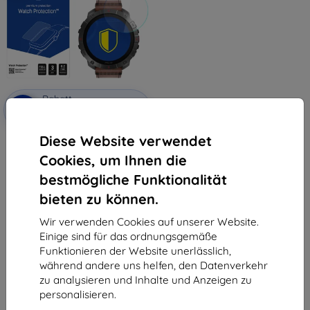
Rabatt
-10%
mit
EXTRA10
Gutschein
Diese Website verwendet
3mk Watch Protection Hybrid-
Hartglas für Polar Grit X2
Cookies, um Ihnen die
10,90 €
9,81 €
bestmögliche Funktionalität
bieten zu können.
Auf Lager > 5 Stk.
Wir verwenden Cookies auf unserer Website.
Einige sind für das ordnungsgemäße
Funktionieren der Website unerlässlich,
während andere uns helfen, den Datenverkehr
zu analysieren und Inhalte und Anzeigen zu
personalisieren.
1
-
5
vom ganzen
5
.