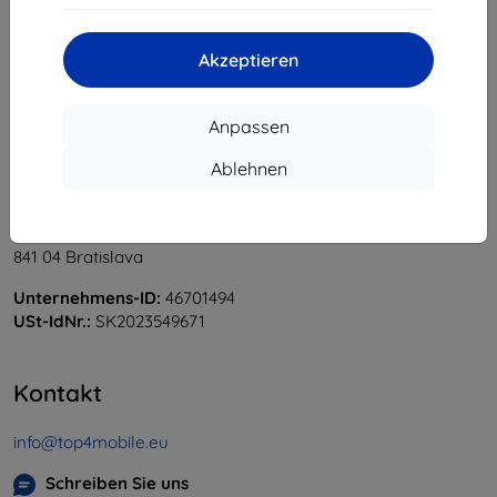
«
1
»
Akzeptieren
Anpassen
Ablehnen
Shield-Sk s.r.o.
Ulica Rudolfa Mocka 3750/2A
841 04 Bratislava
Unternehmens-ID:
46701494
USt-IdNr.:
SK2023549671
Kontakt
info@top4mobile.eu
Schreiben Sie uns