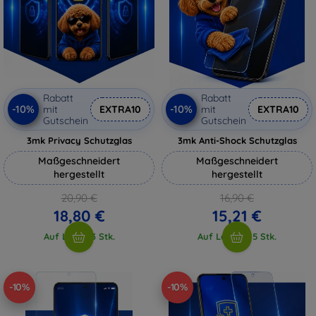
Rabatt
Rabatt
-10%
-10%
mit
EXTRA10
mit
EXTRA10
Gutschein
Gutschein
3mk Privacy Schutzglas
3mk Anti-Shock Schutzglas
Maßgeschneidert
Maßgeschneidert
hergestellt
hergestellt
20,90 €
16,90 €
18,80 €
15,21 €
Auf Lager 3 Stk.
Auf Lager > 5 Stk.
-10%
-10%