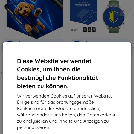
Rabatt
Rabatt
-10%
-10%
mit
EXTRA10
mit
EXTRA10
Gutschein
Gutschein
Diese Website verwendet
3mk Hammer Schutzfolie
3mk Watch Protection
FlexibleGlass Hybrid Schutzglas
Cookies, um Ihnen die
Maßgeschneidert
für OnePlus 2R
10,90 €
hergestellt
bestmögliche Funktionalität
8,91 €
bieten zu können.
19,90 €
Letztes Stück auf Lager
17,91 €
Wir verwenden Cookies auf unserer Website.
Auf Lager 4 Stk.
Einige sind für das ordnungsgemäße
Funktionieren der Website unerlässlich,
während andere uns helfen, den Datenverkehr
zu analysieren und Inhalte und Anzeigen zu
personalisieren.
1
-
6
vom ganzen
6
.