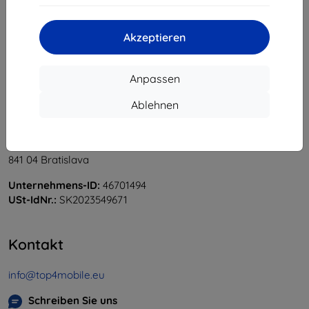
«
1
»
Akzeptieren
Anpassen
Ablehnen
Shield-Sk s.r.o.
Ulica Rudolfa Mocka 3750/2A
841 04 Bratislava
Unternehmens-ID:
46701494
USt-IdNr.:
SK2023549671
Kontakt
info@top4mobile.eu
Schreiben Sie uns