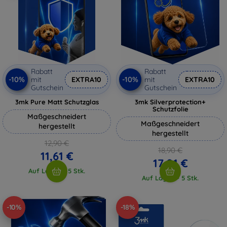
Rabatt
Rabatt
-10%
-10%
mit
EXTRA10
mit
EXTRA10
Gutschein
Gutschein
3mk Pure Matt Schutzglas
3mk Silverprotection+
Schutzfolie
Maßgeschneidert
Maßgeschneidert
hergestellt
hergestellt
12,90 €
18,90 €
11,61 €
17,01 €
Auf Lager > 5 Stk.
Auf Lager > 5 Stk.
-10%
-18%