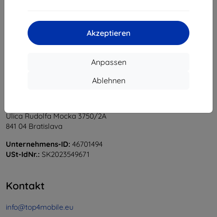
1
-
5
vom ganzen
5
.
«
1
»
Akzeptieren
Anpassen
Ablehnen
Shield-Sk s.r.o.
Ulica Rudolfa Mocka 3750/2A
841 04 Bratislava
Unternehmens-ID:
46701494
USt-IdNr.:
SK2023549671
Kontakt
info@top4mobile.eu