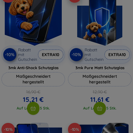
Rabatt
Rabatt
-10%
-10%
mit
EXTRA10
mit
EXTRA10
Gutschein
Gutschein
3mk Anti-Shock Schutzglas
3mk Pure Matt Schutzglas
Maßgeschneidert
Maßgeschneidert
hergestellt
hergestellt
16,90 €
12,90 €
15,21 €
11,61 €
Auf Lager > 5 Stk.
Auf Lager > 5 Stk.
-10%
-10%