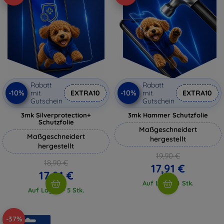
Rabatt
Rabatt
-10%
-10%
mit
EXTRA10
mit
EXTRA10
Gutschein
Gutschein
3mk Silverprotection+
3mk Hammer Schutzfolie
Schutzfolie
Maßgeschneidert
Maßgeschneidert
hergestellt
hergestellt
19,90 €
18,90 €
17,91 €
17,01 €
Auf Lager 4 Stk.
Auf Lager > 5 Stk.
-37%