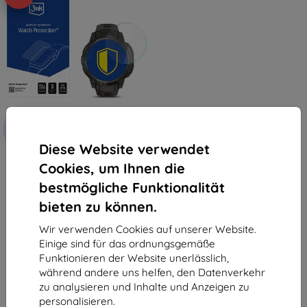
Rabatt
-10%
mit
EXTRA10
Gutschein
Diese Website verwendet
3mk Watch Protection
Cookies, um Ihnen die
FlexibleGlass Hybrid Schutzglas
für Garmin Instinct Crossover
bestmögliche Funktionalität
AMOLED
9,90 €
bieten zu können.
6,21 €
Wir verwenden Cookies auf unserer Website.
Letztes Stück auf Lager
Einige sind für das ordnungsgemäße
Funktionieren der Website unerlässlich,
während andere uns helfen, den Datenverkehr
zu analysieren und Inhalte und Anzeigen zu
personalisieren.